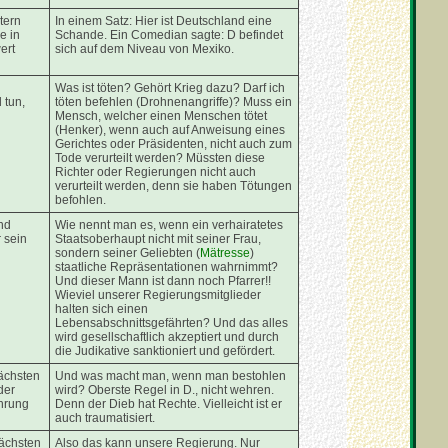
tern
In einem Satz: Hier ist Deutschland eine
e in
Schande. Ein Comedian sagte: D befindet
ert
sich auf dem Niveau von Mexiko.
Was ist töten? Gehört Krieg dazu? Darf ich
 tun,
töten befehlen (Drohnenangriffe)? Muss ein
Mensch, welcher einen Menschen tötet
(Henker), wenn auch auf Anweisung eines
Gerichtes oder Präsidenten, nicht auch zum
Tode verurteilt werden? Müssten diese
Richter oder Regierungen nicht auch
verurteilt werden, denn sie haben Tötungen
befohlen.
nd
Wie nennt man es, wenn ein verhairatetes
 sein
Staatsoberhaupt nicht mit seiner Frau,
sondern seiner Geliebten (
Mätresse
)
staatliche Repräsentationen wahrnimmt?
Und dieser Mann ist dann noch Pfarrer!!
Wieviel unserer Regierungsmitglieder
halten sich einen
Lebensabschnittsgefährten? Und das alles
wird gesellschaftlich akzeptiert und durch
die Judikative sanktioniert und gefördert.
Nächsten
Und was macht man, wenn man bestohlen
der
wird? Oberste Regel in D., nicht wehren.
hrung
Denn der Dieb hat Rechte. Vielleicht ist er
auch traumatisiert.
Nächsten
Also das kann unsere Regierung. Nur