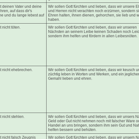
st deinen Vater und deine
Wir sollen Gott fürchten und lieben, dass wir unsere El
hren, auf dass dir's
und Herren nicht verachten noch erzürnen, sondern si
e und du lange lebest auf
Ehren halten, ihnen dienen, gehorchen, sie lieb und w
haben.
t nicht töten.
Wir sollen Gott fürchten und lieben, dass wir unseren
Nächsten an seinem Leibe keinen Schaden noch Leid
sondern ihm helfen und fördern in allen Leibesnöten.
st nicht ehebrechen.
Wir sollen Gott fürchten und lieben, dass wir keusch u
züchtig leben in Worten und Werken, und ein jeglicher
Gemahl lieben und ehren.
t nicht stehlen.
Wir sollen Gott fürchten und lieben, dass wir unsers 
Geld oder Gut nicht nehmen noch mit falscher Ware o
Handel an uns bringen, sondern ihm sein Gut und Na
helfen bessern und behüten.
t nicht falsch Zeugnis
Wir sollen Gott fürchten und lieben, dass wir unsern 