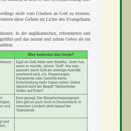
llerdings nicht vom Glauben an Gott zu trennen.
retieren diese Gebote im Lichte des Evangeliums
tionen. In der anglikanischen, reformierten und
fgeführt und das neunte und zehnte Gebot als ein
adition.
Was bedeutes das heute?
rtrauen.
Egal ob Gott, Allah oder Buddha. Jeder hat,
wenn er möchte, seinen "Gott". Nur was
passiert, wenn Gott als alleinige Autorität
anerkannt wird, d.h. Regierungen,
Parlamente oder Gerichte keine
Entscheidung mehr haben sollen. Daher
stammt wohl der Begriff "Stellvertreter
Gottes auf Erden".
em
Kurz gesagt: Der Blasphemieparagraph.
trügen,
Den gibt es auch noch in Deutschland. In
ben und
manchen Ländern steht darauf die
Todesstrafe.
gt und
ten,