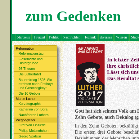
zum Gedenken
Startseite
Freizeit
Politik
Nachrichten
Technik
diverses
Wissen
Städt
Reformation
Reformationstag
In letzter Ze
Geschichte und
Hintergründe
ihre christli
95 Thesen
Lässt sich un
Die Lutherfahrt
Das Resultat s
Bauernkrieg 1525: Sie
strebten nach Freiheyt
und Gerechtigkeyt
Die 10 Gebote
Martin Luther
Kurzbiographie
Katharina von Bora
Gott hat sich seinem Volk am 
Nachfahren Luthers
Zehn Gebote, auch Dekalog (gr
Wegbegleiter
Graf von Einsiedel
In den Zehn Geboten bekräftigt
Philipp Melanchthon
Die ersten drei Gebote beschäf
Georg Spalatin
Beziehungen der Menschen untere