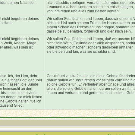
ider deinen Nächsten.
nicht fälschlich belügen, verraten, afterreden oder bö
Leumund machen, sondern sollen ihn entschuldigen,
von ihm reden und alles zum Besten kehren.
st nicht begehren deines
Wir sollen Gott fürchten und lieben, dass wir unserm 
en Haus.
nicht mit List nach seinem Erbe oder Hause stehen un
einem Schein des Rechts an uns bringen, sondern ih
dasselbe zu behalten, förderlich und dienstlich sein.
st nicht begehren deines
Wir sollen Gott fürchten und lieben, daß wir unserm N
n Weib, Knecht, Magd,
nicht sein Weib, Gesinde oder Vieh abspannen, abdr
r alles, was sein ist.
oder abwendig machen; sondern dieselben anhalten,
sie bleiben und tun, was sie schuldig sind.
also: Ich, der Herr, dein
Gott dräuet zu strafen alle, die diese Gebote übertrete
n ein eifriger Gott, der über
darum sollen wir uns fürchten vor seinem Zorn und nic
 mich hassen, die Sünde
solche Gebote tun. Er verheißet aber Gnade und alles
er heimsucht an den
allen, die solche Gebote halten; darum sollen wir ihn 
bis ins dritte und vierte
lieben und vertrauen und gerne tun nach seinen Gebo
aber denen, so mich lieben
ne Gebote halten, tue ich
 tausend Glied.