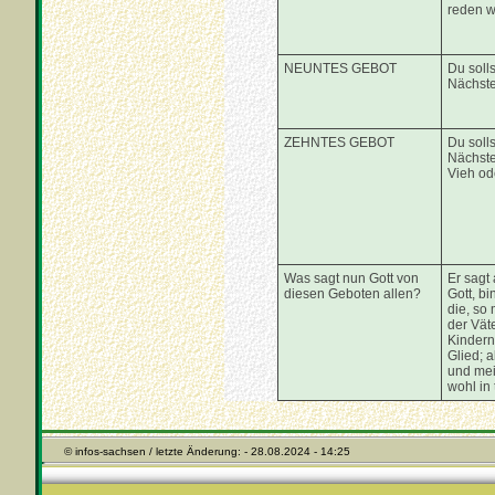
reden w
NEUNTES GEBOT
Du soll
Nächst
ZEHNTES GEBOT
Du soll
Nächste
Vieh ode
Was sagt nun Gott von
Er sagt 
diesen Geboten allen?
Gott, bi
die, so
der Vät
Kindern 
Glied; 
und mei
wohl in
© infos-sachsen / letzte Änderung: - 28.08.2024 - 14:25