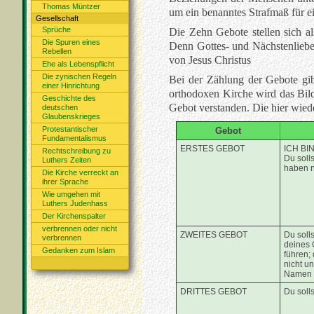
Thomas Müntzer
um ein benanntes Strafmaß für e
Gesellschaft
Sprüche
Die Zehn Gebote stellen sich a
Die Spuren eines
Denn Gottes- und Nächstenliebe
Rebellen
von Jesus Christus
Ehe als Lebenspflicht
Die zynischen Regeln
Bei der Zählung der Gebote gib
einer Hinrichtung
orthodoxen Kirche wird das Bild
Geschichte des
Gebot verstanden. Die hier wied
deutschen
Glaubenskrieges
Protestantischer
Gebot
Fundamentalismus
ERSTES GEBOT
ICH BI
Rechtschreibung zu
Du solls
Luthers Zeiten
haben n
Die Kirche verreckt an
ihrer Sprache
Wie umgehen mit
Luthers Judenhass
Der Kirchenspalter
verbrennen oder nicht
ZWEITES GEBOT
Du soll
verbrennen
deines G
Gedanken zum Islam
führen;
nicht un
Namen 
DRITTES GEBOT
Du solls