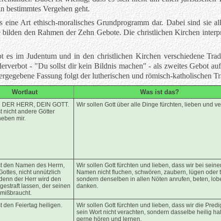
in bestimmtes Vergehen geht.
ls eine Art ethisch-moralisches Grundprogramm dar. Dabei sind sie a
 bilden den Rahmen der Zehn Gebote. Die christlichen Kirchen interp
t es im Judentum und in den christlichen Kirchen verschiedene Tradi
erverbot - "Du sollst dir kein Bildnis machen" - als zweites Gebot au
ergegebene Fassung folgt der lutherischen und römisch-katholischen Tr
Wortlaut
Was ist das?
N DER HERR, DEIN GOTT.
Wir sollen Gott über alle Dinge fürchten, lieben und ve
t nicht andere Götter
eben mir.
st den Namen des Herrn,
Wir sollen Gott fürchten und lieben, dass wir bei sein
ottes, nicht unnützlich
Namen nicht fluchen, schwören, zaubern, lügen oder 
 denn der Herr wird den
sondern denselben in allen Nöten anrufen, beten, lo
gestraft lassen, der seinen
danken.
mißbraucht.
t den Feiertag heiligen.
Wir sollen Gott fürchten und lieben, dass wir die Predi
sein Wort nicht verachten, sondern dasselbe heilig hal
gerne hören und lernen.