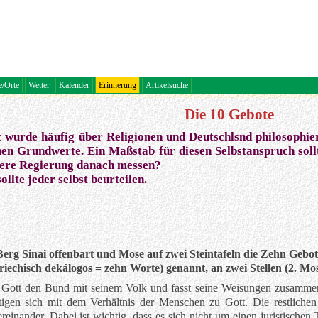
e/Orte
Wetter
Kalender
Erinnerung
Artikelsuche
Die 10 Gebote
it wurde häufig über Religionen und Deutschlsnd philosophi
chen Grundwerte. Ein Maßstab für diesen Selbstanspruch soll
sere Regierung danach messen?
ollte jeder selbst beurteilen.
Berg Sinai offenbart und Mose auf zwei Steintafeln die Zehn Gebot
iechisch dekálogos = zehn Worte) genannt, an zwei Stellen (2. Mos
 Gott den Bund mit seinem Volk und fasst seine Weisungen zusammen.
tigen sich mit dem Verhältnis der Menschen zu Gott. Die restliche
inander. Dabei ist wichtig, dass es sich nicht um einen juristischen