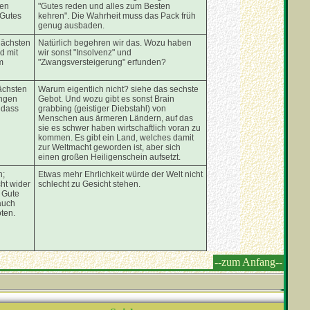
sen
"Gutes reden und alles zum Besten
 Gutes
kehren". Die Wahrheit muss das Pack früh
genug ausbaden.
Nächsten
Natürlich begehren wir das. Wozu haben
d mit
wir sonst "Insolvenz" und
m
"Zwangsversteigerung" erfunden?
ächsten
Warum eigentlich nicht? siehe das sechste
ingen
Gebot. Und wozu gibt es sonst Brain
 dass
grabbing (geistiger Diebstahl) von
Menschen aus ärmeren Ländern, auf das
sie es schwer haben wirtschaftlich voran zu
kommen. Es gibt ein Land, welches damit
zur Weltmacht geworden ist, aber sich
einen großen Heiligenschein aufsetzt.
n;
Etwas mehr Ehrlichkeit würde der Welt nicht
ht wider
schlecht zu Gesicht stehen.
 Gute
auch
ten.
--zum Anfang--