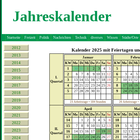
Jahreskalender
Startseite
Freizeit
Politik
Nachrichten
Technik
diverses
Wissen
Städte/Orte
2012
Kalender 2025 mit Feiertagen und
2013
Januar
Febru
2014
KW
Mo
Di
Mi
Do
Fr
Sa
So
KW
Mo
Di
Mi
1
30
31
1
2
3
4
5
5
2015
2
6
7
8
9
10
11
12
6
3
4
5
2016
I.
3
13
14
15
16
17
18
19
7
10
11
12
Quartal
2017
4
20
21
22
23
24
25
26
8
17
18
19
5
27
28
29
30
31
9
24
25
26
2018
2019
23 Arbeitstage = 184 Stunden
20 Arbeitstage =
2020
April
Mai
KW
Mo
Di
Mi
Do
Fr
Sa
So
KW
Mo
Di
Mi
2021
14
1
2
3
4
5
6
18
2022
15
7
8
9
10
11
12
13
19
5
6
7
II.
2023
16
14
15
16
17
18
19
20
20
12
13
14
Quartal
17
21
22
23
24
25
26
27
21
19
20
21
2024