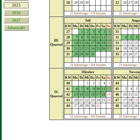
18
28
29
30
22
26
27
28
2025
2026
22 Arbeitstage = 176 Stunden
22 Arbeitstage =
2027
Juli
Augu
KW
Mo
Di
Mi
Do
Fr
Sa
So
KW
Mo
Di
Mi
Jahreszahl
27
1
2
3
4
5
6
31
28
7
8
9
10
11
12
13
32
4
5
6
III.
29
14
15
16
17
18
19
20
33
11
12
13
Quartal
30
21
22
23
24
25
26
27
34
18
19
20
31
28
29
30
31
35
25
26
27
23 Arbeitstage = 184 Stunden
21 Arbeitstage =
Oktober
Novem
KW
Mo
Di
Mi
Do
Fr
Sa
So
KW
Mo
Di
Mi
40
1
2
3
4
5
44
41
6
7
8
9
10
11
12
45
3
4
5
IV.
42
13
14
15
16
17
18
19
46
10
11
12
Quartal
43
20
21
22
23
24
25
26
47
17
18
19
44
27
28
29
30
31
48
24
25
26
23 Arbeitstage = 184 Stunden
20 Arbeitstage =