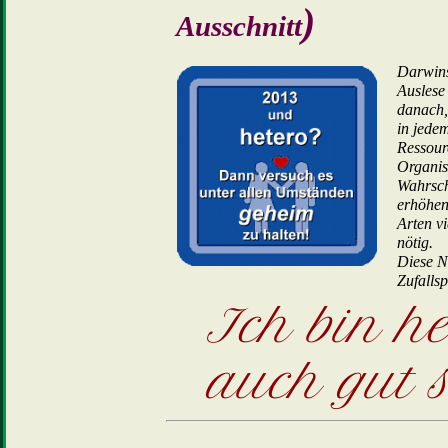
)
Ausschnitt
Darwins
Auslese 
danach,
in jede
Ressourc
Organis
Wahrsch
erhöhen
Arten v
nötig.
Diese 
Zufallsp
Ich bin he
auch gut s