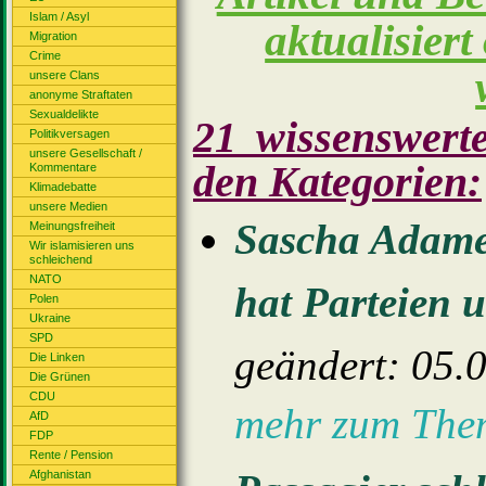
Islam / Asyl
aktualisiert
Migration
Crime
unsere Clans
anonyme Straftaten
Sexualdelikte
21 wissenswerte
Politikversagen
unsere Gesellschaft /
den Kategorien:
Kommentare
Klimadebatte
unsere Medien
Sascha Adame
Meinungsfreiheit
Wir islamisieren uns
schleichend
NATO
hat Parteien 
Polen
Ukraine
SPD
geändert: 05.
Die Linken
Die Grünen
CDU
mehr zum Th
AfD
FDP
Rente / Pension
Afghanistan