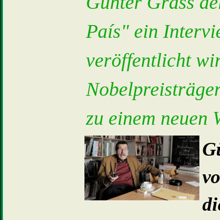
Günter Grass de
País" ein Interv
veröffentlicht wi
Nobelpreisträger
zu einem neuen 
G
v
d