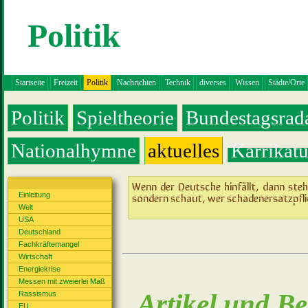
Politik
Startseite
Freizeit
Politik
Nachrichten
Technik
diverses
Wissen
Städte/Orte
Politik
Spieltheorie
Bundestagsrad
Nationalhymne
aktuelles
Karrikatu
Wenn der Deutsche hinfällt, dann steh
sondern schaut, wer schadenersatzpflic
Einleitung
Welt
USA
Deutschland
Fachkräftemangel
Wirtschaft
Energiekrise
Messen mit zweierlei Maß
Artikel und Bei
Rassismus
EU