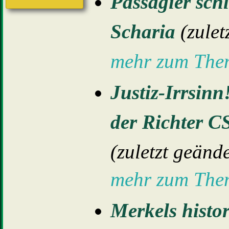
Passagier sch
Scharia
(zulet
mehr zum Th
Justiz-Irrsinn
der Richter C
(zuletzt geänd
mehr zum Th
Merkels histo