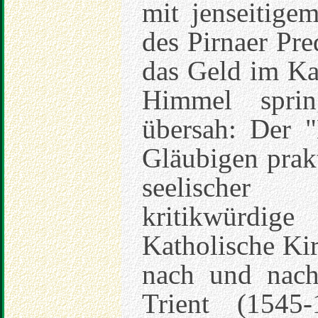
mit jenseitig
des Pirnaer Pr
das Geld im Kas
Himmel spri
übersah: Der "
Gläubigen prakt
seelischer 
kritikwürdige
Katholische Kir
nach und nac
Trient (1545-