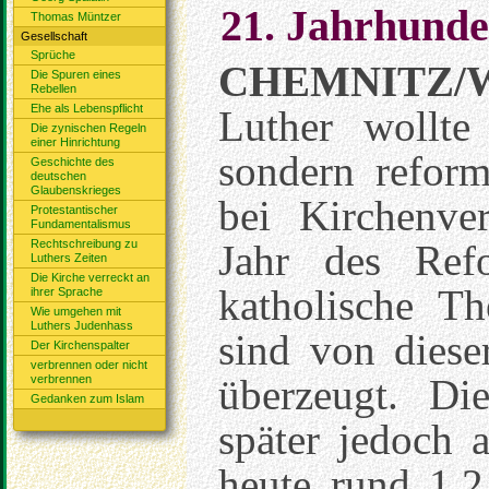
21. Jahrhunder
Thomas Müntzer
Gesellschaft
Sprüche
CHEMNITZ
Die Spuren eines
Rebellen
Ehe als Lebenspflicht
Luther wollte
Die zynischen Regeln
einer Hinrichtung
sondern reform
Geschichte des
deutschen
Glaubenskrieges
bei Kirchenver
Protestantischer
Fundamentalismus
Rechtschreibung zu
Jahr des Refo
Luthers Zeiten
Die Kirche verreckt an
katholische T
ihrer Sprache
Wie umgehen mit
Luthers Judenhass
sind von diese
Der Kirchenspalter
verbrennen oder nicht
überzeugt. Di
verbrennen
Gedanken zum Islam
später jedoch 
heute rund 1,2