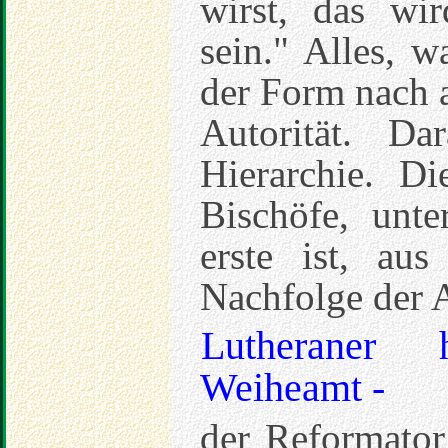
wirst, das wi
sein." Alles, w
der Form nach 
Autorität. Da
Hierarchie. Di
Bischöfe, unt
erste ist, au
Nachfolge der A
Lutheraner 
Weiheamt -
der Reformator