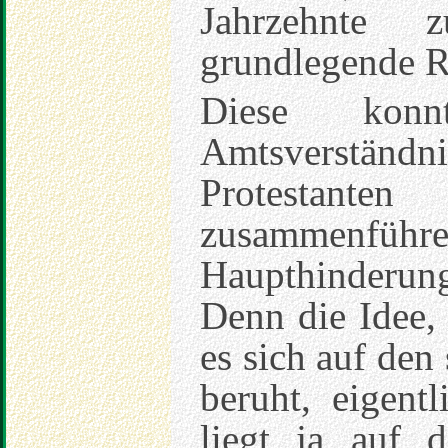
Jahrzehnte
grundlegende R
Diese konn
Amtsverständ
Protestan
zusammenfü
Haupthinderu
Denn die Idee,
es sich auf den
beruht, eigent
liegt ja auf 