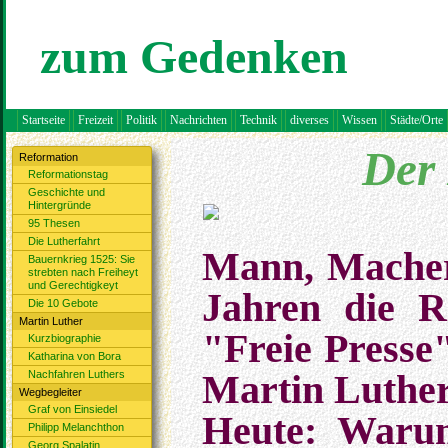
zum Gedenken
Startseite
Freizeit
Politik
Nachrichten
Technik
diverses
Wissen
Städte/Orte
Der 
Reformation
Reformationstag
Geschichte und
Hintergründe
95 Thesen
Die Lutherfahrt
Mann, Macher
Bauernkrieg 1525: Sie
strebten nach Freiheyt
und Gerechtigkeyt
Jahren die R
Die 10 Gebote
Martin Luther
"Freie Presse"
Kurzbiographie
Katharina von Bora
Nachfahren Luthers
Martin Luther
Wegbegleiter
Graf von Einsiedel
Heute: Waru
Philipp Melanchthon
Georg Spalatin