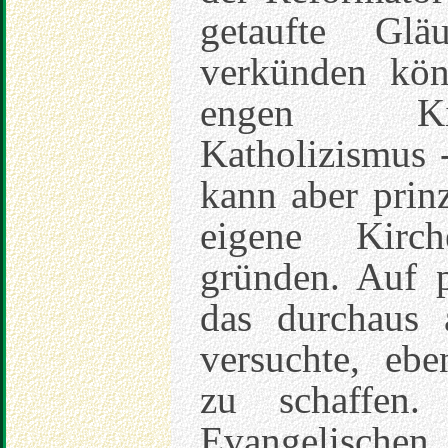
getaufte Gl
verkünden kön
engen Kir
Katholizismus 
kann aber prin
eigene Kirc
gründen. Auf p
das durchaus 
versuchte, ebe
zu schaffen.
Evangelischen