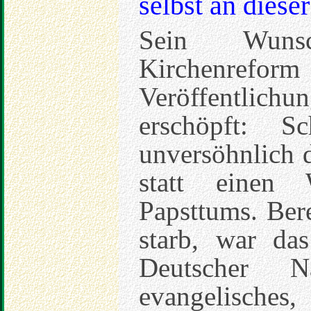
selbst an diese
Sein Wuns
Kirchenrefor
Veröffentli
erschöpft: S
unversöhnlich 
statt einen 
Papsttums. Ber
starb, war da
Deutscher N
evangelisches,