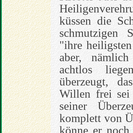
Heiligenverehr
küssen die Sc
schmutzigen S
"ihre heiligst
aber, nämlich
achtlos lieg
überzeugt, d
Willen frei sei
seiner Überz
komplett von Ü
könne er noch 