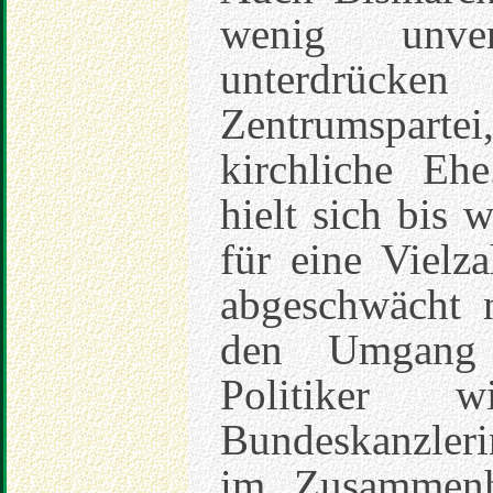
wenig unver
unterdrück
Zentrumspart
kirchliche Eh
hielt sich bis 
für eine Vielz
abgeschwächt 
den Umgang 
Politiker w
Bundeskanzler
im Zusammenh