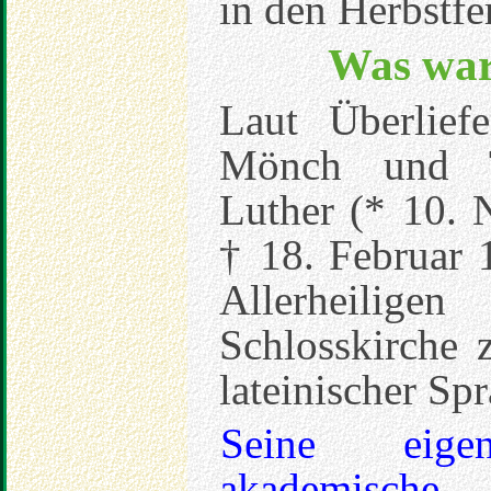
in den Herbstfe
Was war
Laut Überlief
Mönch und Th
Luther (* 10. 
† 18. Februar
Allerheilig
Schlosskirche 
lateinischer Sp
Seine eigen
akademische 