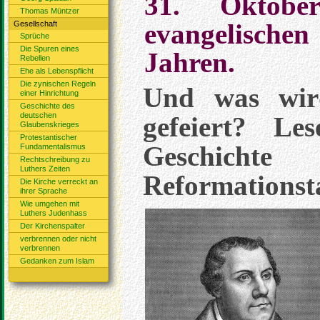
31. Oktobe
Thomas Müntzer
evangelischen
Gesellschaft
Sprüche
Die Spuren eines
Jahren.
Rebellen
Ehe als Lebenspflicht
Die zynischen Regeln
Und was wir
einer Hinrichtung
Geschichte des
deutschen
gefeiert? L
Glaubenskrieges
Protestantischer
Geschicht
Fundamentalismus
Rechtschreibung zu
Luthers Zeiten
Reformationst
Die Kirche verreckt an
ihrer Sprache
Wie umgehen mit
Luthers Judenhass
Der Kirchenspalter
verbrennen oder nicht
verbrennen
Gedanken zum Islam