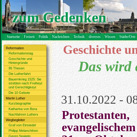
zum Gedenken
Startseite
Freizeit
Politik
Nachrichten
Technik
diverses
Wissen
Städte/Orte
Geschichte u
Reformation
Reformationstag
Geschichte und
Das wird
Hintergründe
95 Thesen
Die Lutherfahrt
Bauernkrieg 1525: Sie
strebten nach Freiheyt
und Gerechtigkeyt
Die 10 Gebote
31.10.2022 - 0
Martin Luther
Kurzbiographie
Katharina von Bora
Protestante
Nachfahren Luthers
Wegbegleiter
evangelische
Graf von Einsiedel
Philipp Melanchthon
Georg Spalatin