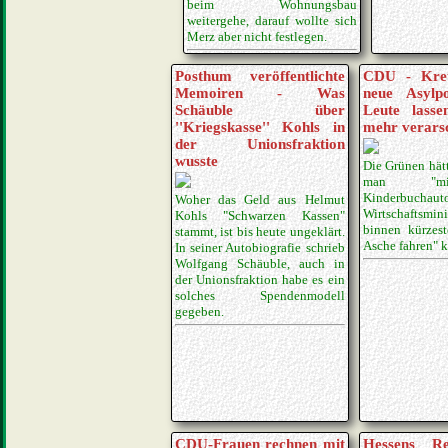
beim Wohnungsbau
weitergehe, darauf wollte sich
Merz aber nicht festlegen.
Posthum veröffentlichte
CDU - Kret
Memoiren - Was
neue Asylpo
Schäuble über
Leute lasse
''Kriegskasse'' Kohls in
mehr verars
der Unionsfraktion
wusste
Die Grünen hätt
man "mi
Kinderbuc
Woher das Geld aus Helmut
Wirtschaftsmin
Kohls "Schwarzen Kassen"
binnen kürzest
stammt, ist bis heute ungeklärt.
Asche fahren" 
In seiner Autobiografie schrieb
Wolfgang Schäuble, auch in
der Unionsfraktion habe es ein
solches Spendenmodell
gegeben.
CDU-Frauen rechnen mit
Hessens Reg