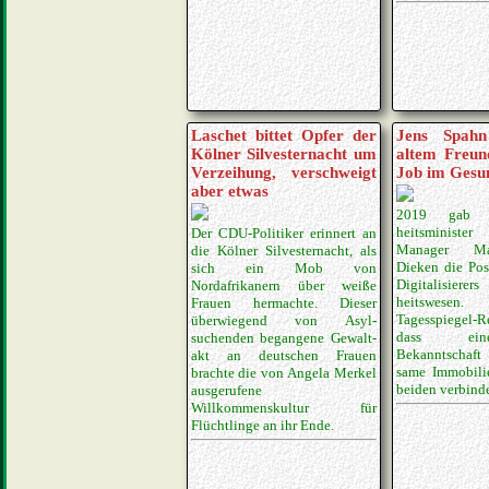
Laschet bittet Opfer der
Jens Spahn 
Kölner Silvesternacht um
altem Freun
Verzeihung, verschweigt
Job im Gesu
aber etwas
2019 gab d
heitsministe
Der CDU-Politiker erinnert an
Manager Ma
die Kölner Silvester­nacht, als
Dieken die Pos
sich ein Mob von
Digitalisiere
Nordafrikanern über weiße
heitswesen.
Frauen hermachte. Dieser
Tagesspiegel-Re
überwiegend von Asyl­
dass ein
suchenden begangene Ge­walt­
Bekanntschaf
akt an deutschen Frauen
same Immobilie
brachte die von Angela Merkel
beiden verbind
ausgerufene
Willkommenskultur für
Flüchtlinge an ihr Ende.