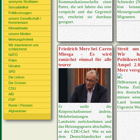
Schnieder (5
Kommunikationschefin einer
anonyme Straftaten
klar bena
Partei, die seit Jahren das eine
Sexualdelikte
Messergew
verspricht und das Gegenteil
Politikversagen
Migranten.
tut, erscheint sie durchaus
unsere Gesellschaft /
geeignet.
Kommentare
Klimadebatte
unsere Medien
Meinungsfreiheit
Wir islamisieren uns
Friedrich Merz bei Caren
Streit um
schleichend
Miosga - Es wird
Wir ha
NATO
zunächst einmal für alle
Politikwec
Polen
teurer
Ampel 2.0
Ukraine
Merz vers
SPD
Die Linken
Differenzen 
Die Grünen
Thema Zurü
CDU
den deutsch
AfD
müssen wiss
FDP
Land komm
Rente / Pension
Er wolle die
Urgestein Wo
Afghanistan
Körperschaftssteuer ändern,
Mehrbelastungen für
Landwirte zurücknehmen und
das Heizungsgesetz abschaffen,
so der CDU-Chef. Wie es mit
dem Deutschlandticket und