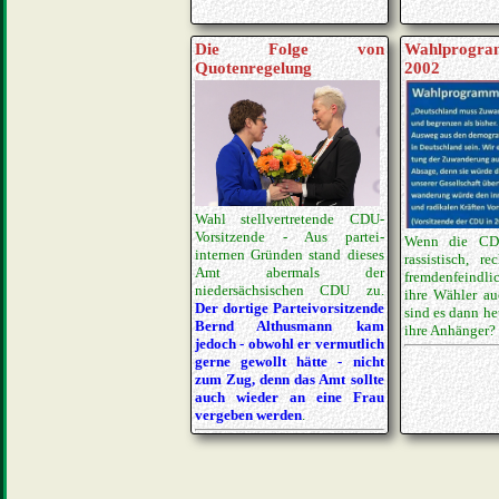
Die Folge von
Wahlprog
Quotenregelung
2002
Wahl stellvertretende CDU-
Vorsitzende - Aus partei­
Wenn die CD
internen Gründen stand dieses
rassistisch, rec
Amt abermals der
fremdenfeindlic
niedersächsischen CDU zu.
ihre Wähler au
Der dortige Parteivor­sitzende
sind es dann he
Bernd Althusmann kam
ihre Anhänger?
jedoch - obwohl er vermutlich
gerne gewollt hätte - nicht
zum Zug, denn das Amt sollte
auch wieder an eine Frau
vergeben werden
.