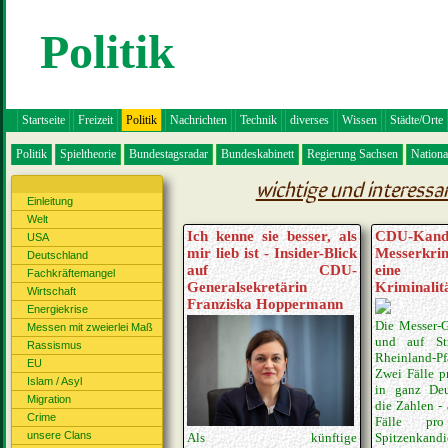
Politik
Startseite
Freizeit
Politik
Nachrichten
Technik
diverses
Wissen
Städte/Orte
Politik
Spieltheorie
Bundestagsradar
Bundeskabinett
Regierung Sachsen
Nation
wichtige und interessa
Einleitung
Welt
Ich kenne sie besser, als
CDU-Ka
USA
mir lieb ist - Insider-Blick
Messerkri
Deutschland
auf CDU-
eine zu
Fachkräftemangel
Generalsekretärin
Kriminalit
Wirtschaft
Franziska Hoppermann
Energiekrise
Die Messer-G
Messen mit zweierlei Maß
und auf St
Rassismus
Rheinland-P
EU
Zwei Fälle p
Islam / Asyl
in ganz Deu
Migration
die Zahlen - 
Crime
Fälle pr
unsere Clans
Spitzenka
Als künftige