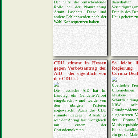
Der hatte die entscheidende
dauerhafte
Rolle bei der Nominierung
Verteidigungsm
Armin Laschets. Diese und
Details des Dea
andere Fehler werden nach der
Haus geheim zu
Wahl Konsequenzen haben.
CDU stimmt in Hessen
So leicht l
gegen Verbotsantrag der
Regierung 
AfD - der eigentlich von
Corona-Deal
der CDU ist
Überhöhte Prei
Unternehme
Die hessische AfD hat im
Maske
Landtag ein Gendern-Verbot
Schutzkleidun
eingebracht - und wurde von
NRW offen
den übrigen Parteien
Grundprob
abgewatscht. Auch die CDU
ausgesetzten V
stimmte dagegen. Allerdings
der Corona-
war der Antrag fast wortgleich
Ministerpr
mit einem der
Kanzlerkandidat
Christdemokraten.
ein großer Make