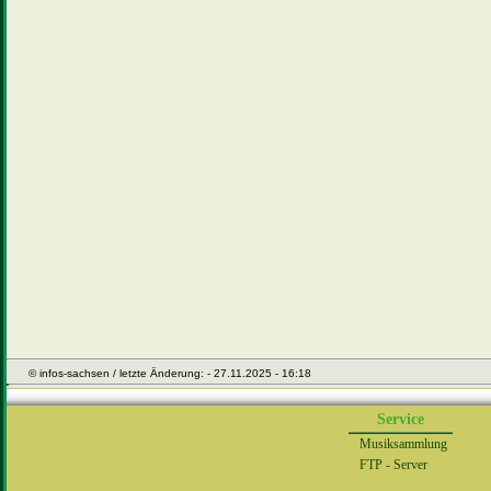
© infos-sachsen / letzte Änderung: - 27.11.2025 - 16:18
Service
Musiksammlung
FTP - Server