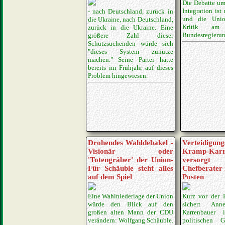
Die Debatte um
Integration ist
- nach Deutschland, zurück in
und die Unio
die Ukraine, nach Deutsch­land,
Kritik am
zurück in die Ukraine. Eine
Bundesregierun
größere Zahl dieser
Schutzsuchenden würde sich
"dieses System zunutze
machen." Seine Partei hatte
bereits im Frühjahr auf dieses
Problem hingewiesen.
Drohendes Wahldebakel -
Verteidigung
Visionär oder
Kramp-Karr
'Totengräber' der Union-
versorg
Für Schäuble steht alles
Chefberater 
auf dem Spiel
Posten
Eine Wahlniederlage der Union
Kurz vor der 
würde den Blick auf den
sichert Ann
großen alten Mann der CDU
Karrenbauer 
verändern: Wolfgang Schäuble.
politischen G