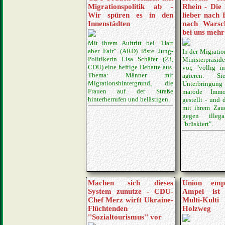
Migrationspolitik ab -
Rhein - Die 
Wir spüren es in den
lieber nach 
Innenstädten
nach Warsch
bei uns mehr
Mit ihrem Auftritt bei "Hart
aber Fair" (ARD) löste Jung-
In der Migration
Politikerin Lisa Schäfer (23,
Ministerpräsi
CDU) eine heftige Debatte aus.
vor, "völlig in
Thema: Männer mit
agieren. S
Migrationshintergrund, die
Unterbringu
Frauen auf der Straße
marode Immob
hinterherrufen und belästigen.
gestellt - und 
mit ihrem Zau
gegen illega
"brüskiert".
Machen sich dieses
Union emp
System zunutze - CDU-
Ampel ist
Chef Merz wirft Ukraine-
Multi-Kul
Flüchtenden
Holzweg
''Sozialtourismus'' vor