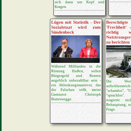
sich dann um Kopf und
Kragen.
Lügen mit Statistik - Der
Berechtigte
Sozialstaat wird zum
'Frechheit'
Sündenbock
richtig 
Notstromgerä
zu berichten
Während Milliarden in die
Rüstung fließen, sollen
Bürgergeld und Renten
angeblich unbezahlbar sein -
Die Wort
ein Ablenkungsmanöver, das
aufschlussreic
die Falschen trifft, meint
"schamlos", "Un
Gastautor Christoph
"sprachlos". 
Butterwegge.
reagierte ni
Behauptung, so
Frage.