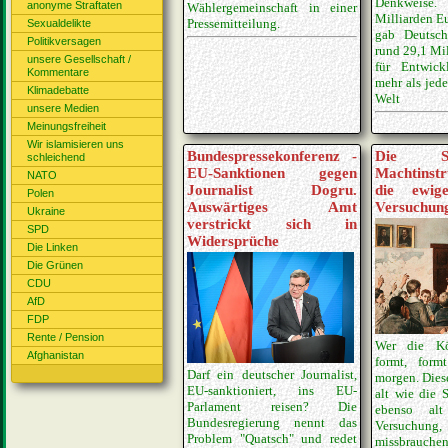
Denkweise.
anonyme Straftaten
Wählergemeinschaft in einer
Milliarden E
Pressemitteilung.
Sexualdelikte
gab Deutsc
Politikversagen
rund 29,1 Mi
unsere Gesellschaft /
für Entwick
Kommentare
mehr als jed
Klimadebatte
Welt
unsere Medien
Meinungsfreiheit
Wir islamisieren uns
Bundespressekonferenz -
Die Sc
schleichend
EU-Sanktionen gegen
Machtinst
NATO
Journalist Dogru.
die ewige
Polen
Auswärtiges Amt
Versuchung
Ukraine
verstrickt sich in
SPD
Widersprüche
Die Linken
Die Grünen
CDU
AfD
FDP
Rente / Pension
Wer die Kö
Afghanistan
formt, for
Darf ein deutscher Journalist,
morgen. Diese
EU-sanktioniert, ins EU-
alt wie die 
Parlament reisen? Die
ebenso al
Bundesregierung nennt das
Versuchung, 
Problem "Quatsch" und redet
missbrauchen