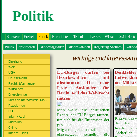
Politik
Startseite
Freizeit
Politik
Nachrichten
Technik
diverses
Wissen
Städte/Orte
Politik
Spieltheorie
Bundestagsradar
Bundeskabinett
Regierung Sachsen
Nation
wichtige und interessante
Einleitung
Welt
EU-Bürger dürfen bei
Denkfe
USA
Bezirkswahlen mit
Entwicklun
Deutschland
abstimmen. Die neue
uns Millia
Fachkräftemangel
Liste 'Ausländer für
Wirtschaft
Berlin' will das Wahlrecht
Energiekrise
nutzen
Messen mit zweierlei Maß
Rassismus
Man wolle die politischen
EU
Rechte der EU-Bürger nutzen,
Islam / Asyl
Kritiker bez
um sich für die "Interessen der
Migration
der Entwick
gesamten
Insider sp
Crime
Migrantengemeinschaft"
"lächerlich
unsere Clans
einzusetzen, schreibt die