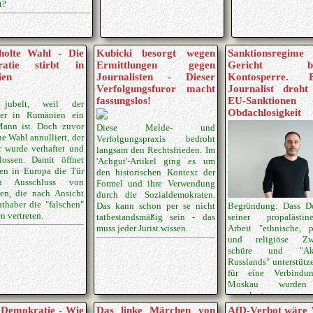
t?
holte Wahl - Die
Kubicki besorgt wegen
Sanktionsreg
ratie stirbt in
Ermittlungen gegen
Gericht best
ien
Journalisten - Dieser
Kontosperre. Be
Verfolgungsfuror macht
Journalist droh
fassungslos!
EU-Sanktione
 jubelt, weil der
Obdachlosigkeit
ger in Rumänien ein
Mann ist. Doch zuvor
Diese Melde- und
e Wahl annulliert, der
Verfolgungspraxis bedroht
 wurde verhaftet und
langsam den Rechtsfrieden. Im
lossen. Damit öffnet
'Achgut'-Artikel ging es um
ten in Europa die Tür
den historischen Kontext der
n Ausschluss von
Formel und ihre Verwendung
en, die nach Ansicht
durch die Sozialdemokraten.
thaber die "falschen"
Das kann schon per se nicht
Begründung: Dass D
n vertreten.
tatbestandsmäßig sein - das
seiner propalästine
muss jeder Jurist wissen.
Arbeit "ethnische, p
und religiöse Zwi
schüre und "Akti
Russlands" unterstütz
für eine Verbindu
Moskau wurden
vorgelegt.
 Demokratie - Wie
Das linke Märchen von
AfD-Verbot wäre '