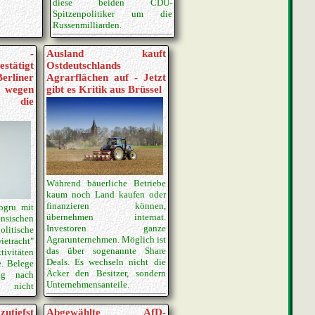
diese beiden CDU-
Spitzenpolitiker um die
Russenmilliarden.
ime -
Ausland kauft
ätigt
Ostdeutschlands
rliner
Agrarflächen auf - Jetzt
t wegen
gibt es Kritik aus Brüssel
n die
Während bäuerliche Betriebe
kaum noch Land kaufen oder
finanzieren können,
ogru mit
übernehmen internat.
nsischen
Investoren ganze
olitische
Agrarunternehmen. Möglich ist
etracht"
das über sogenannte Share
vitäten
Deals. Es wechseln nicht die
e. Belege
Äcker den Besitzer, sondern
ng nach
Unternehmensanteile.
 nicht
zutiefst
Abgewählte AfD-