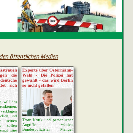
den öffentlichen Medien
sstrauen
Experte über Ostermann-
egen die
Wahl - Die Polizei hat
deutsche
gewählt - das wird Berlin
tet sich
so nicht gefallen
g will das
ntkernen,
verklagen
ellen, und
Trotz Kritik und persönlicher
t seinen
Angriffe wählen
ie sollen
Bundespolizisten Manuel
Demut wäre