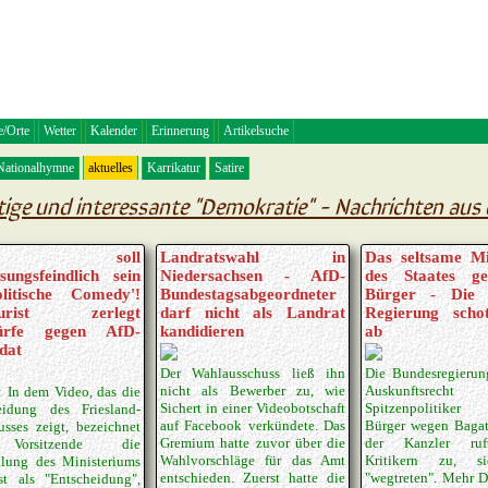
e/Orte
Wetter
Kalender
Erinnerung
Artikelsuche
Nationalhymne
aktuelles
Karrikatur
Satire
tige und interessante "Demokratie" - Nachrichten aus 
AS soll
Landratswahl in
Das seltsame Mi
sungsfeindlich sein
Niedersachsen - AfD-
des Staates g
litische Comedy'!
Bundestagsabgeordneter
Bürger - Die 
Jurist zerlegt
darf nicht als Landrat
Regierung schot
ürfe gegen AfD-
kandidieren
ab
dat
Der Wahlausschuss ließ ihn
Die Bundesregierun
nicht als Bewerber zu, wie
Auskunftsrecht e
: In dem Video, das die
Sichert in einer Videobotschaft
Spitzenpolitiker 
eidung des Friesland-
auf Facebook verkündete. Das
Bürger wegen Bagat
usses zeigt, bezeichnet
Gremium hatte zuvor über die
der Kanzler ruf
Vorsitzende die
Wahlvorschläge für das Amt
Kritikern zu, s
lung des Ministeriums
entschieden. Zuerst hatte die
"wegtreten". Mehr 
st als "Entscheidung",