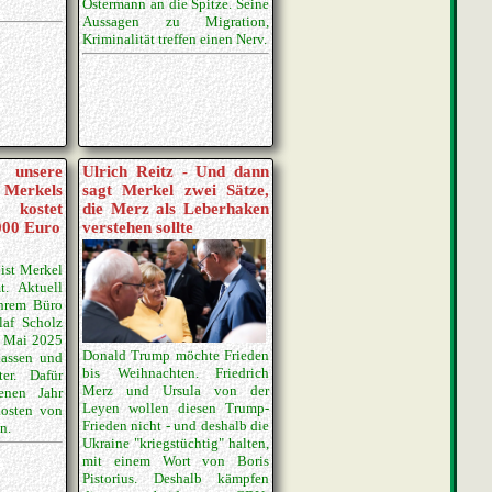
Ostermann an die Spitze. Seine
Aussagen zu Migration,
Kriminalität treffen einen Nerv.
 unsere
Ulrich Reitz - Und dann
- Merkels
sagt Merkel zwei Sätze,
ostet
die Merz als Leberhaken
000 Euro
verstehen sollte
ist Merkel
. Aktuell
ihrem Büro
laf Scholz
m Mai 2025
Donald Trump möchte Frieden
lassen und
bis Weihnachten. Friedrich
ter. Dafür
Merz und Ursula von der
enen Jahr
Leyen wollen diesen Trump-
kosten von
Frieden nicht - und deshalb die
n.
Ukraine "kriegstüchtig" halten,
mit einem Wort von Boris
Pistorius. Deshalb kämpfen