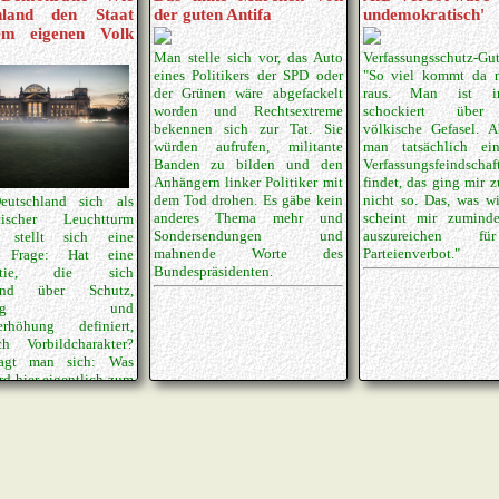
hland den Staat
der guten Antifa
undemokratisch'
em eigenen Volk
Man stelle sich vor, das Auto
Verfassungsschutz-Gut
eines Politikers der SPD oder
"So viel kommt da n
der Grünen wäre abgefackelt
raus. Man ist ir
worden und Rechtsextreme
schockiert über
bekennen sich zur Tat. Sie
völkische Gefasel. A
würden aufrufen, militante
man tatsächlich ei
Banden zu bilden und den
Verfassungsfeindsch
Anhängern linker Politiker mit
findet, das ging mir 
dem Tod drohen. Es gäbe kein
nicht so. Das, was w
utschland sich als
anderes Thema mehr und
scheint mir zuminde
tischer Leuchtturm
Sondersendungen und
auszureichen f
t, stellt sich eine
mahnende Worte des
Parteienverbot."
e Frage: Hat eine
Bundespräsidenten.
ratie, die sich
end über Schutz,
derung und
berhöhung definiert,
ich Vorbildcharakter?
agt man sich: Was
rd hier eigentlich zum