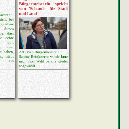
Bürgermeisterin spricht
von 'Schande' für Stadt
und Land
achten:
icht bei
gendwie
 dieses
ber dass
ne echte
aft dort
zumindest
ir haben,
AfD-Vize-Bürgermeisterin
st nicht
Sabine Reinknecht wurde kurz
ür ein
nach ihrer Wahl bereits wieder
abgewählt.