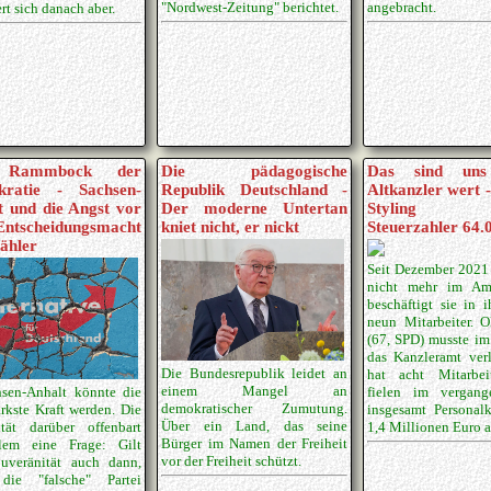
"Nordwest-Zeitung" berichtet.
angebracht.
ert sich danach aber.
 Rammbock der
Die pädagogische
Das sind uns
ratie - Sachsen-
Republik Deutschland -
Altkanzler wert 
t und die Angst vor
Der moderne Untertan
Styling k
ntscheidungsmacht
kniet nicht, er nickt
Steuerzahler 64.
ähler
Seit Dezember 2021 
nicht mehr im Amt
beschäftigt sie in 
neun Mitarbeiter. O
(67, SPD) musste i
das Kanzleramt ver
Die Bundesrepublik leidet an
hat acht Mitarbei
einem Mangel an
fielen im vergang
hsen-Anhalt könnte die
demokratischer Zumutung.
insgesamt Personal
rkste Kraft werden. Die
Über ein Land, das seine
1,4 Millionen Euro a
ität darüber offenbart
Bürger im Namen der Freiheit
lem eine Frage: Gilt
vor der Freiheit schützt.
ouveränität auch dann,
ie "falsche" Partei