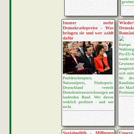
gewinn
Immer mehr
Wieder
Demokratiepreise - Was
Demok
bringen sie und wer zahlt
Rumän
dafür
Europa
Wahlsie
Pro-EU-
wurde ein
Gewinner
ausgesch
sich mit
für de
Paulskirchenpreis,
Kandidat
Nationalpreis, Förderpreis:
der Mach
Deutschland verteilt
Positione
Demokratieauszeichnungen am
laufenden Band. Wer davon
wirklich profitiert - und wer
nicht.
Sozialpolitik - Millionen
Unsere