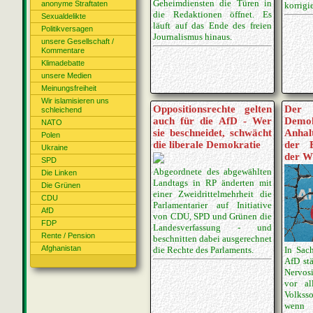
Geheimdiensten die Türen in
anonyme Straftaten
korrigi
die Redaktionen öffnet. Es
Sexualdelikte
läuft auf das Ende des freien
Politikversagen
Journalismus hinaus.
unsere Gesellschaft /
Kommentare
Klimadebatte
unsere Medien
Meinungsfreiheit
Wir islamisieren uns
Oppositionsrechte gelten
Der
schleichend
auch für die AfD - Wer
Demok
NATO
sie beschneidet, schwächt
Anhal
Polen
die liberale Demokratie
der E
Ukraine
der W
SPD
Abgeordnete des abgewählten
Die Linken
Landtags in RP änderten mit
Die Grünen
einer Zweidrittelmehrheit die
CDU
Parlamentarier auf Initiative
AfD
von CDU, SPD und Grünen die
FDP
Landesverfassung - und
Rente / Pension
beschnitten dabei ausgerechnet
Afghanistan
die Rechte des Parlaments.
In Sac
AfD stä
Nervos
vor al
Volkss
wenn d