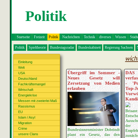
Politik
Startseite
Freizeit
Politik
Nachrichten
Technik
diverses
Wissen
Städt
Politik
Spieltheorie
Bundestagsradar
Bundeskabinett
Regierung Sachsen
wich
Einleitung
Welt
Übergriff im Sommer -
D
USA
Neues Gesetz will
verfas
Deutschland
Zersetzung von Medien
- 'Po
Fachkräftemangel
erlauben
Top-
Wirtschaft
Vorw
Energiekrise
Kandi
Messen mit zweierlei Maß
Rassismus
Brisant
EU
Entsch
Islam / Asyl
Aussch
Migration
der 
Crime
Bundesinnenminister Dobrindt
Empfeh
unsere Clans
plant ein Gesetz, das den
zunäch