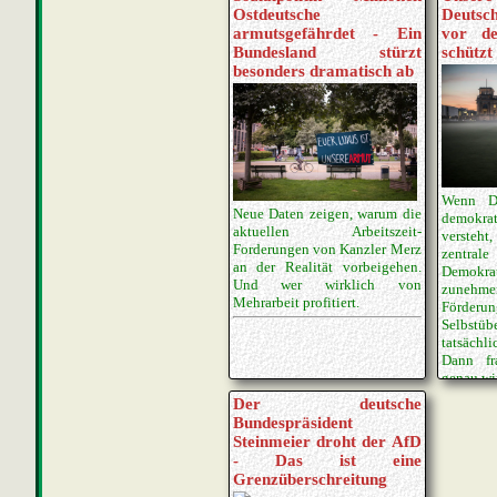
Ostdeutsche
Deutsc
armutsgefährdet - Ein
vor d
Bundesland stürzt
schützt
besonders dramatisch ab
Wenn De
Neue Daten zeigen, warum die
demokra
aktuellen Arbeitszeit-
versteh
Forderungen von Kanzler Merz
zentral
an der Realität vorbeigehen.
Demok
Und wer wirklich von
zunehm
Mehrarbeit profitiert.
För
Selbstü
tatsächl
Dann fr
genau wi
Vorbild?
Der deutsche
Bundespräsident
Steinmeier droht der AfD
- Das ist eine
Grenzüberschreitung