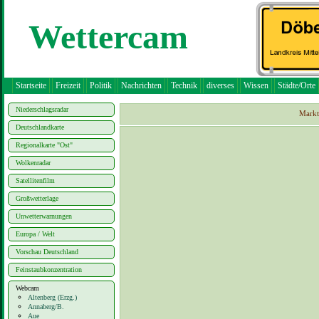
Wettercam
Startseite
Freizeit
Politik
Nachrichten
Technik
diverses
Wissen
Städte/Orte
Niederschlagsradar
Markt
Deutschlandkarte
Regionalkarte "Ost"
Wolkenradar
Satellitenfilm
Großwetterlage
Unwetterwarnungen
Europa / Welt
Vorschau Deutschland
Feinstaubkonzentration
Webcam
Altenberg (Erzg.)
Annaberg/B.
Aue