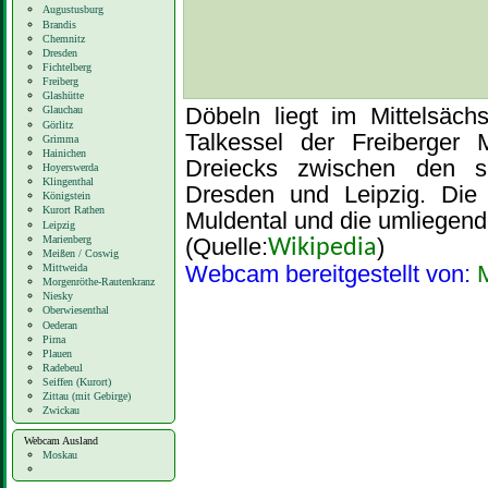
Augustusburg
Brandis
Chemnitz
Dresden
Fichtelberg
Freiberg
Glashütte
Döbeln liegt im Mittelsäch
Glauchau
Görlitz
Talkessel der Freiberger 
Grimma
Hainichen
Dreiecks zwischen den s
Hoyerswerda
Klingenthal
Dresden und Leipzig. Die
Königstein
Kurort Rathen
Muldental und die umliegend
Leipzig
Marienberg
(Quelle:
)
Wikipedia
Meißen / Coswig
Webcam bereitgestellt von:
M
Mittweida
Morgenröthe-Rautenkranz
Niesky
Oberwiesenthal
Oederan
Pirna
Plauen
Radebeul
Seiffen (Kurort)
Zittau (mit Gebirge)
Zwickau
Webcam Ausland
Moskau