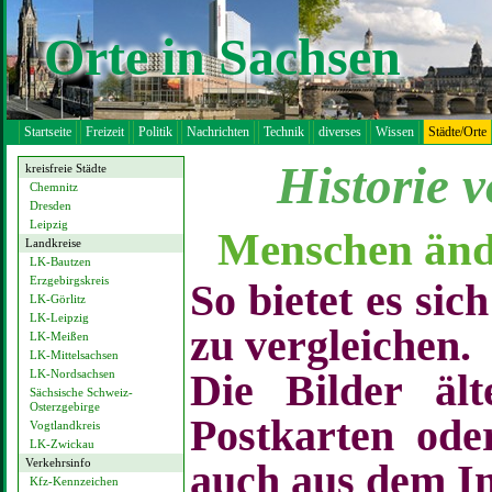
Orte in Sachsen
Startseite
Freizeit
Politik
Nachrichten
Technik
diverses
Wissen
Städte/Orte
Historie 
kreisfreie Städte
Chemnitz
Dresden
Leipzig
Menschen ände
Landkreise
LK-Bautzen
Erzgebirgskreis
So bietet es si
LK-Görlitz
LK-Leipzig
zu vergleichen.
LK-Meißen
LK-Mittelsachsen
LK-Nordsachsen
Die Bilder äl
Sächsische Schweiz-
Osterzgebirge
Postkarten ode
Vogtlandkreis
LK-Zwickau
Verkehrsinfo
auch aus dem In
Kfz-Kennzeichen