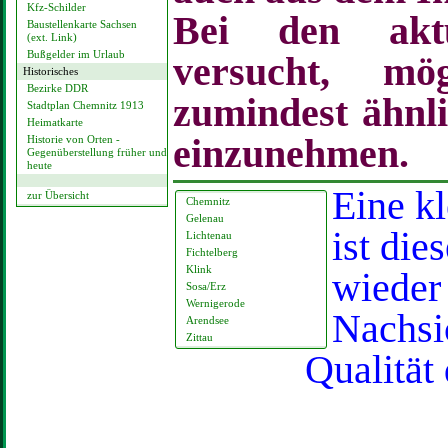
Kfz-Schilder
Bei den akt
Baustellenkarte Sachsen
(ext. Link)
Bußgelder im Urlaub
versucht, mö
Historisches
Bezirke DDR
zumindest ähnli
Stadtplan Chemnitz 1913
Heimatkarte
einzunehmen.
Historie von Orten -
Gegenüberstellung früher und
heute
Eine k
zur Übersicht
Chemnitz
Gelenau
ist die
Lichtenau
Fichtelberg
Klink
wieder
Sosa/Erz
Wernigerode
Nachsi
Arendsee
Zittau
Qualität