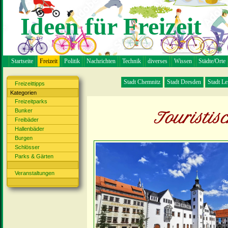
Ideen für Freizeit
Startseite
Freizeit
Politik
Nachrichten
Technik
diverses
Wissen
Städte/Orte
Stadt Chemnitz
Stadt Dresden
Stadt Le
Freizeittipps
Kategorien
Freizeitparks
Bunker
Touristisc
Freibäder
Hallenbäder
Burgen
Schlösser
Parks & Gärten
Veranstaltungen