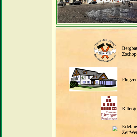
Bergba
Zschop
Flugze
Ritterg
Erlebn
ZeitWe