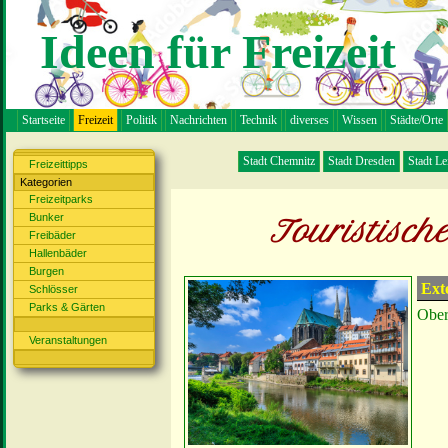
Ideen für Freizeit
Startseite
Freizeit
Politik
Nachrichten
Technik
diverses
Wissen
Städte/Orte
Stadt Chemnitz
Stadt Dresden
Stadt Le
Freizeittipps
Kategorien
Freizeitparks
Bunker
Touristische
Freibäder
Hallenbäder
Burgen
Ext
Schlösser
Parks & Gärten
Ober
Veranstaltungen