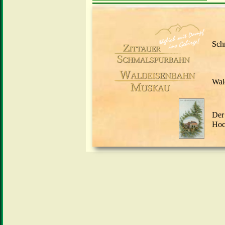
Sch
Wal
Der
Hoc