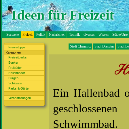
Ideen für Freizeit
Startseite
Freizeit
Politik
Nachrichten
Technik
diverses
Wissen
Städte/Orte
Stadt Chemnitz
Stadt Dresden
Stadt Le
Freizeittipps
Kategorien
Freizeitparks
Bunker
H
Freibäder
Hallenbäder
Burgen
Schlösser
Parks & Gärten
Ein Hallenbad o
Veranstaltungen
geschlossen
Schwimmbad.