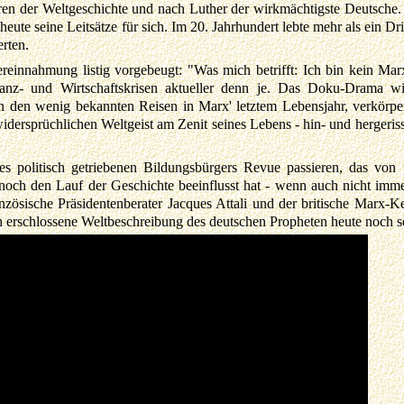
oren der Weltgeschichte und nach Luther der wirkmächtigste Deutsche
 heute seine Leitsätze für sich. Im 20. Jahrhundert lebte mehr als ein D
erten.
reinnahmung listig vorgebeugt: "Was mich betrifft: Ich bin kein Marx
nanz- und Wirtschaftskrisen aktueller denn je. Das Doku-Drama w
n den wenig bekannten Reisen in Marx' letztem Lebensjahr, verkörpe
dersprüchlichen Weltgeist am Zenit seines Lebens - hin- und hergeris
s politisch getriebenen Bildungsbürgers Revue passieren, das von 
och den Lauf der Geschichte beeinflusst hat - wenn auch nicht immer
anzösische Präsidentenberater Jacques Attali und der britische Marx
ich erschlossene Weltbeschreibung des deutschen Propheten heute noch s