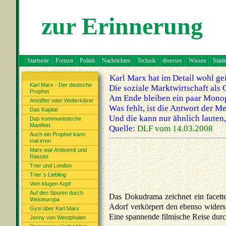
zur Erinnerung
Startseite
Freizeit
Politik
Nachrichten
Technik
diverses
Wissen
Städt
Karl Marx hat im Detail wohl gei
Karl Marx - Der deutsche
Die soziale Marktwirtschaft als
Prophet
Am Ende bleiben ein paar Monopo
Anstifter oder Welterklärer
Was fehlt, ist die Antwort der 
Das Kapital
Und die kann nur ähnlich lauten,
Das kommunistische
Manifest
Quelle:
DLF vom 14.03.2008
Auch ein Prophet kann
mal irren
Marx war Antisemit und
Rassist
Trier und London
Trier`s Liebling
Vom klugen Kopf
Auf den Spuren durch
Das Dokudrama zeichnet ein facett
Westeuropa
Adorf verkörpert den ebenso widers
Gysi über Karl Marx
Eine spannende filmische Reise dur
Jenny von Westphalen