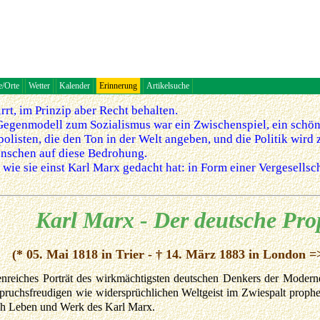
e/Orte
Wetter
Kalender
Erinnerung
Artikelsuche
rrt, im Prinzip aber Recht behalten.
 Gegenmodell zum Sozialismus war ein Zwischenspiel, ein schö
listen, die den Ton in der Welt angeben, und die Politik wird 
Menschen auf diese Bedrohung.
 wie sie einst Karl Marx gedacht hat: in Form einer Vergesells
Karl Marx - Der deutsche Pro
(* 05. Mai 1818 in Trier - † 14. März 1883 in London =
enreiches Porträt des wirkmächtigsten deutschen Denkers der Modern
pruchsfreudigen wie widersprüchlichen Weltgeist im Zwiespalt prophe
ch Leben und Werk des Karl Marx.