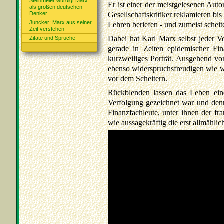
Steinmeier würdigt Marx
Er ist einer der meistgelesenen Aut
als großen deutschen
Denker
Gesellschaftskritiker reklamieren bis
Juncker: Marx aus seiner
Lehren beriefen - und zumeist scheit
Zeit verstehen
Dabei hat Karl Marx selbst jeder Ve
Zitate und Sprüche
gerade in Zeiten epidemischer Fi
kurzweiliges Porträt. Ausgehend vo
ebenso widerspruchsfreudigen wie wi
vor dem Scheitern.
Rückblenden lassen das Leben eine
Verfolgung gezeichnet war und denn
Finanzfachleute, unter ihnen der fr
wie aussagekräftig die erst allmähl