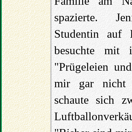
Familie am Na
spazierte. Je
Studentin auf 
besuchte mit i
"Prügeleien un
mir gar nicht 
schaute sich z
Luftballonverk