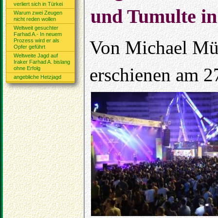
verliert sich in Türkei
und Tumulte in 
Warum zwei Zeugen
nicht reden wollen
Weltweit gesuchter
Farhad A.- In neuem
Von Michael Mül
Prozess wird er als
Opfer geführt
Weltweite Jagd auf
Iraker Farhad A. bislang
erschienen am 2
ohne Erfolg
angebliche Hetzjagd