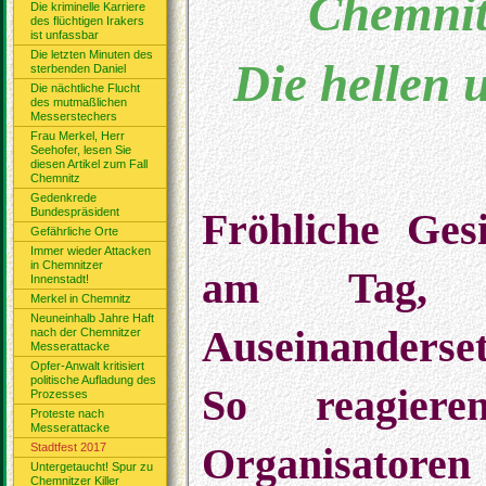
Chemnitz
Die kriminelle Karriere
des flüchtigen Irakers
ist unfassbar
Die letzten Minuten des
Die hellen 
sterbenden Daniel
Die nächtliche Flucht
des mutmaßlichen
Messerstechers
Frau Merkel, Herr
Seehofer, lesen Sie
diesen Artikel zum Fall
Chemnitz
Gedenkrede
Bundespräsident
Fröhliche Ges
Gefährliche Orte
Immer wieder Attacken
in Chemnitzer
am Tag, A
Innenstadt!
Merkel in Chemnitz
Neuneinhalb Jahre Haft
Auseinanderse
nach der Chemnitzer
Messerattacke
Opfer-Anwalt kritisiert
politische Aufladung des
So reagier
Prozesses
Proteste nach
Messerattacke
Stadtfest 2017
Organisatoren 
Untergetaucht! Spur zu
Chemnitzer Killer