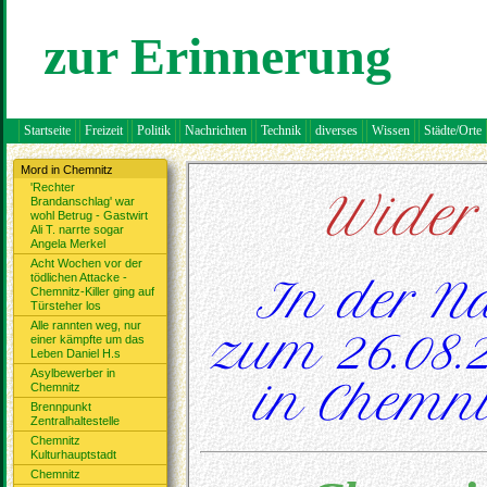
zur Erinnerung
Startseite
Freizeit
Politik
Nachrichten
Technik
diverses
Wissen
Städte/Orte
Mord in Chemnitz
'Rechter
Wider
Brandanschlag' war
wohl Betrug - Gastwirt
Ali T. narrte sogar
Angela Merkel
Acht Wochen vor der
tödlichen Attacke -
In der Na
Chemnitz-Killer ging auf
Türsteher los
Alle rannten weg, nur
zum 26.08.
einer kämpfte um das
Leben Daniel H.s
Asylbewerber in
in Chemni
Chemnitz
Brennpunkt
Zentralhaltestelle
Chemnitz
Kulturhauptstadt
Chemnitz