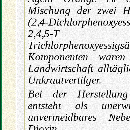
Mischung der zwei He
(2,4-Dichlorphenoxye
2,4,5-T (
Trichlorphenoxyessig
Komponenten ware
Landwirtschaft alltäg
Unkrautvertilger.
Bei der Herstellun
entsteht als unerw
unvermeidbares Neb
Dioxin 2,