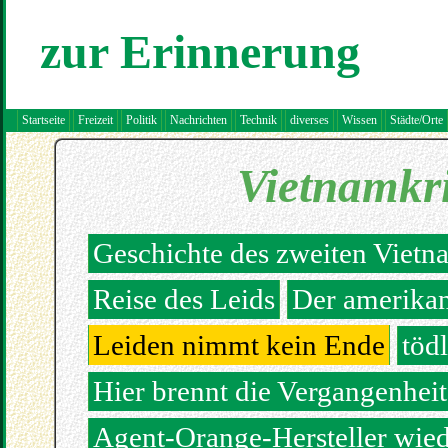
zur Erinnerung
Startseite
Freizeit
Politik
Nachrichten
Technik
diverses
Wissen
Städte/Orte
Vietnamkri
Geschichte des zweiten Vietn
Reise des Leids
Der amerikan
Leiden nimmt kein Ende
töd
Hier brennt die Vergangenheit
Agent-Orange-Hersteller wie