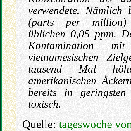
verwendete. Nämlich 
(parts per million)
üblichen 0,05 ppm. D
Kontamination mi
vietnamesischen Zielg
tausend Mal höh
amerikanischen Äckern
bereits in geringste
toxisch.
Quelle:
tageswoche vo