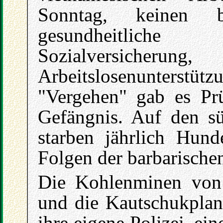
Sonntag, keinen b
gesundheitlich
Sozialversi
Arbeitslosenunterstü
"Vergehen" gab es Prü
Gefängnis. Auf den sü
starben jährlich Hun
Folgen der barbarische
Die Kohlenminen von
und die Kautschukplan
ihre eigene Polizei, ei