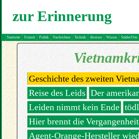
zur Erinnerung
Startseite
Freizeit
Politik
Nachrichten
Technik
diverses
Wissen
Städte/Orte
Vietnamkri
Geschichte des zweiten Vietn
Reise des Leids
Der amerikan
Leiden nimmt kein Ende
töd
Hier brennt die Vergangenheit
Agent-Orange-Hersteller wie