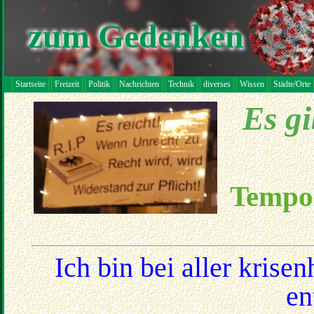
zum Gedenken
Startseite
Freizeit
Politik
Nachrichten
Technik
diverses
Wissen
Städte/Orte
Es g
Tempor
Ich bin bei aller kris
en