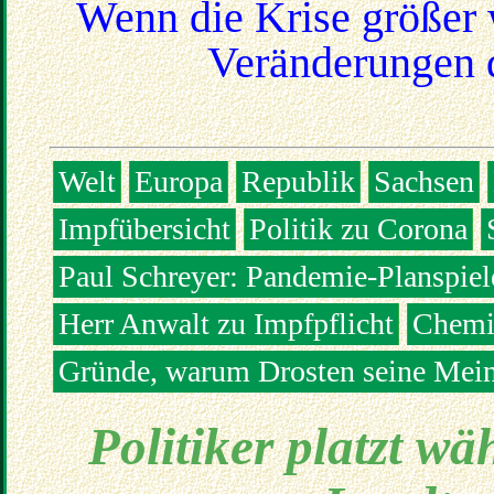
Wenn die Krise größer 
Veränderungen d
Welt
Europa
Republik
Sachsen
Impfübersicht
Politik zu Corona
Paul Schreyer: Pandemie-Planspiel
Herr Anwalt zu Impfpflicht
Chemik
Gründe, warum Drosten seine Mein
Politiker platzt w