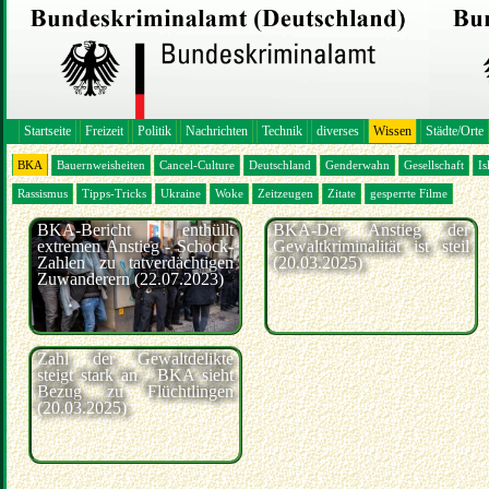
Startseite
Freizeit
Politik
Nachrichten
Technik
diverses
Wissen
Städte/Orte
BKA
Bauernweisheiten
Cancel-Culture
Deutschland
Genderwahn
Gesellschaft
Is
Rassismus
Tipps-Tricks
Ukraine
Woke
Zeitzeugen
Zitate
gesperrte Filme
BKA-Bericht enthüllt
BKA-Der Anstieg der
extremen Anstieg - Schock-
Gewaltkriminalität ist steil
Zahlen zu tatverdächtigen
(20.03.2025)
Zuwanderern (22.07.2023)
Zahl der Gewaltdelikte
steigt stark an - BKA sieht
Bezug zu Flüchtlingen
(20.03.2025)