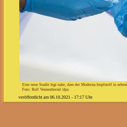
Eine neue Studie legt nahe, dass der Moderna-Impfstoff in selte
Foto: Rolf Vennenbernd /dpa
veröffentlicht am 06.10.2021 - 17:17 Uhr
Für Jüngere gib
Die schwedische Gesundheitsbehörde teilte am Mit
geimpft werden. Die Impfung werde vorsichtshal
Herzmuskelentzündung (Myokarditis).