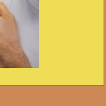
ung mit Moderna!
rden, zunächst nicht mehr mit dem Vakzin Spikevax
nd seien Berichte über seltene Nebeneffekte wie