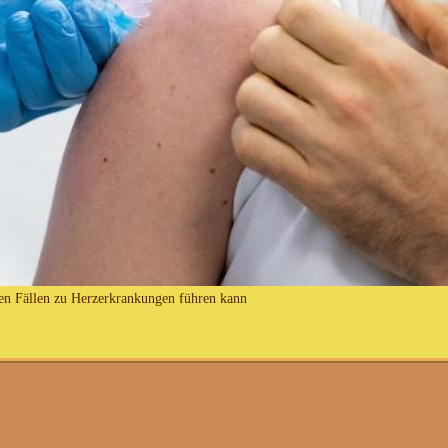
nen Fällen zu Herzerkrankungen führen kann
t es in Schweden und Dänemark vorerst keine Impf
twoch mit, dass Menschen, die 1991 oder später geboren wu
ber vorläufig bis zum 1. Dezember ausgesetzt. Hintergru