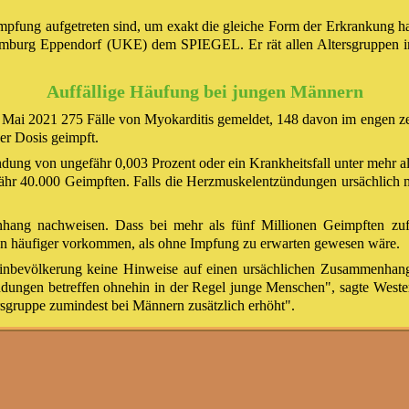
pfung aufgetreten sind, um exakt die gleiche Form der Erkrankung hand
mburg Eppendorf (UKE) dem SPIEGEL. Er rät allen Altersgruppen i
Auffällige Häufung bei jungen Männern
 Mai 2021 275 Fälle von Myokarditis gemeldet, 148 davon im engen 
er Dosis geimpft.
ndung von ungefähr 0,003 Prozent oder ein Krankheitsfall unter mehr a
fähr 40.000 Geimpften. Falls die Herzmuskelentzündungen ursächlich 
hang nachweisen. Dass bei mehr als fünf Millionen Geimpften zufä
ten häufiger vorkommen, als ohne Impfung zu erwarten gewesen wäre.
inbevölkerung keine Hinweise auf einen ursächlichen Zusammenhang
ndungen betreffen ohnehin in der Regel junge Menschen", sagte Weste
rsgruppe zumindest bei Männern zusätzlich erhöht".
ewisse Wahrscheinlichkeit" für einen Zusammenh
ter von 16 bis 24 Jahren hätten nach der Impfung die seltene Erkran
lichen Zusammenhang zwischen der zweiten Impfdosis und dem Auftrete