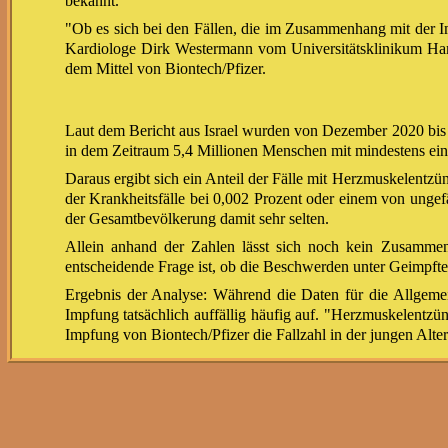
bekannt.
"Ob es sich bei den Fällen, die im Zusammenhang mit der Im
Kardiologe Dirk Westermann vom Universitätsklinikum Ha
dem Mittel von Biontech/Pfizer.
Laut dem Bericht aus Israel wurden von Dezember 2020 bis
in dem Zeitraum 5,4 Millionen Menschen mit mindestens ein
Daraus ergibt sich ein Anteil der Fälle mit Herzmuskelentzü
der Krankheitsfälle bei 0,002 Prozent oder einem von unge
der Gesamtbevölkerung damit sehr selten.
Allein anhand der Zahlen lässt sich noch kein Zusammen
entscheidende Frage ist, ob die Beschwerden unter Geimpf
Ergebnis der Analyse: Während die Daten für die Allgeme
Impfung tatsächlich auffällig häufig auf. "Herzmuskelentzü
Impfung von Biontech/Pfizer die Fallzahl in der jungen Alte
"G
Zwischen einem von 3000 und einem von 6000 Männern im Al
Berufung auf israelische Forscher.
"Es besteht eine gewisse Wahrscheinlichkeit für einen mög