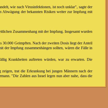
elt, wie nach Virusinfektionen, ist noch unklar", sagte der
n Abwägung der bekannten Risiken weiter zur Impfung mit
zeitlichen Zusammenhang mit der Impfung. Insgesamt wurden
ls 30.000 Geimpften. Nach der zweiten Dosis liegt der Anteil
mit der Impfung zusammenhängen sollten, wären die Fälle in
llig Krankheiten auftreten würden, war zu erwarten. Die
 zeigen, trat die Erkrankung bei jungen Männern nach der
rmann. "Die Zahlen aus Israel legen nun aber nahe, dass die
ang
kung entwickelt, schreibt das Fachmagazin "Science" unter
n einer Myokarditis bei jungen Männern im Alter von 16 bis