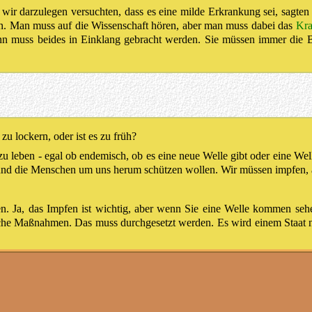
ls wir darzulegen versuchten, dass es eine milde Erkrankung sei, sagte
ann. Man muss auf die Wissenschaft hören, aber man muss dabei das
Kra
dann muss beides in Einklang gebracht werden. Sie müssen immer die
u lockern, oder ist es zu früh?
u leben - egal ob endemisch, ob es eine neue Welle gibt oder eine Wel
d die Menschen um uns herum schützen wollen. Wir müssen impfen, a
 Ja, das Impfen ist wichtig, aber wenn Sie eine Welle kommen seh
che Maßnahmen. Das muss durchgesetzt werden. Es wird einem Staat ni
o gehandelt.
 man tut etwas Gutes für die Allgemeinheit, aber tatsächlich schafft 