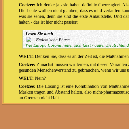
Coetzee:
Ich denke ja - sie haben definitiv überreagiert. A
Die Leute wollten nicht glauben, dass es mild verlaufen k
was sie sehen, denn sie sind die erste Anlaufstelle. Und 
halten - das ist hier nicht passiert.
Lesen Sie auch
Endemische Phase
Wie Europa Corona hinter sich lässt - außer Deutschland
WELT:
Denken Sie, dass es an der Zeit ist, die Maßnahmen z
Coetzee:
Zunächst müssen wir lernen, mit diesen Varianten z
gesunden Menschenverstand zu gebrauchen, wenn wir uns un
WELT:
Nein?
Coetzee:
Die Lösung ist eine Kombination von Maßnahmen.
Masken tragen und Abstand halten, also nicht-pharmazeutis
an Grenzen nicht Halt.
WELT:
Aber in manchen Ländern wird immer noch genau s
Coetzee:
Man macht sich damit selbst etwas vor. Man glaubt,
Lesen Sie auch