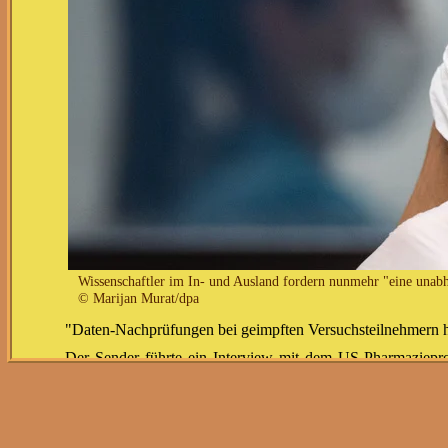
Wissenschaftler im In- und Ausland fordern nunmehr "eine unab
© Marijan Murat/dpa
"Daten-Nachprüfungen bei geimpften Versuchsteilnehmern hät
Der Sender führte ein Interview mit dem US-Pharmazieprof
Journals" (BMJ), eines der renommiertesten Wissenschaftsm