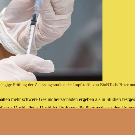
hängige Prüfung der Zulassungsstudien der Impfstoffe von BioNTech/Pfizer u
ten mehr schwere Gesundheitsschäden ergeben als in Studien festgest
essor Doshi. Peter Doshi ist Professor für Pharmazie an der Univer
agazine der Welt.
Wissenschaftler
im In- und Ausland fordern nunmehr "eine unabh
BioNTech/Pfizer und Moderna".