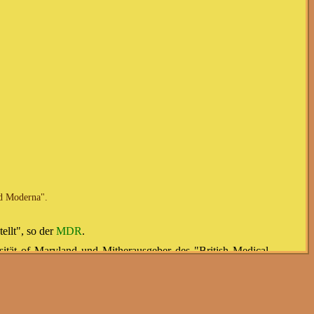
nd Moderna".
ellt", so der
MDR
.
sität of Maryland und Mitherausgeber des "British Medical
ängige Prüfung der Zulassungsstudien der Impfstoffe von