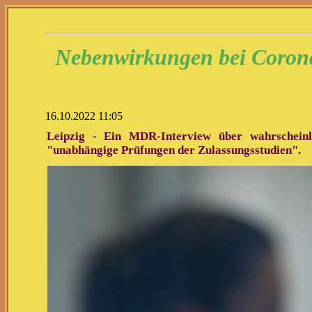
Nebenwirkungen bei Coron
16.10.2022 11:05
Leipzig - Ein MDR-Interview über wahrschein
"unabhängige Prüfungen der Zulassungsstudien".