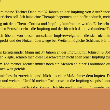
a
itdem meine Tochter Dana mit 32 Jahren an der Impfung von AstraZeneca
iterleben soll. Ich habe eine Therapie begonnen und hoffe dadurch, mei
ag mit dem Thema Corona und Impfung konfrontiert werde. Es besteht 
n den Fernseher ein - die Impfung und der für mich damit verbundene T
h überall von diesen unsozialen Impfverweigerern, die sich nicht im
erprobt und der Nutzen überwiege bei Weitem mögliche Schäden. Für me
 ihr kerngesunder Mann mit 34 Jahren an der Impfung mit Johnson & Jo
klagte, schrieb man diese Beschwerden nicht eben jener Impfung zu - 
em Tod meiner Tochter immer noch ein Mensch an einer Thrombose durc
ch weit gefehlt.
ie besteht zurzeit hauptsächlich aus einer Maßnahme: dem Impfen. Da
 und weiteren Umfeld meiner Tochter sehen die Impfung skeptisch un
g stirbt, hinterlässt das Spuren. Ich bin weder eine Impfgegnerin, n
en wird und
Impfunwillige mit Schimpf und Schande überhäuft werde
che.
rn wie Jens Spahn oder Frank Ulrich Montgomery zu Wort melde, be
 wird häufig argumentiert, dass immer wieder Menschen an Medikamente