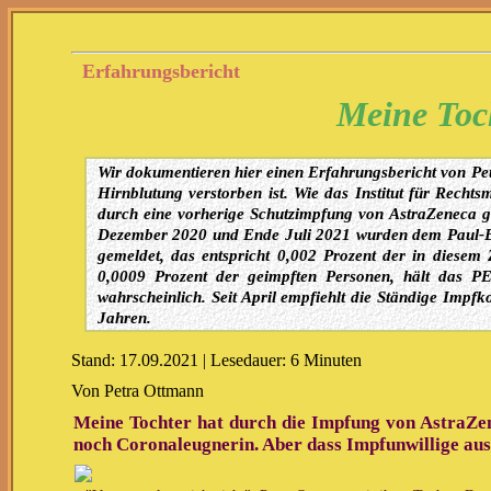
Erfahrungsbericht
Meine Toch
Wir dokumentieren hier einen Erfahrungsbericht von Pe
Hirnblutung verstorben ist. Wie das Institut für Rechts
durch eine vorherige Schutzimpfung von AstraZeneca 
Dezember 2020 und Ende Juli 2021 wurden dem Paul-Eh
gemeldet, das entspricht 0,002 Prozent der in diesem 
0,0009 Prozent der geimpften Personen, hält das 
wahrscheinlich. Seit April empfiehlt die Ständige Imp
Jahren.
Stand: 17.09.2021 | Lesedauer: 6 Minuten
Von Petra Ottmann
Meine Tochter hat durch die Impfung von AstraZen
noch Coronaleugnerin. Aber dass Impfunwillige ausg