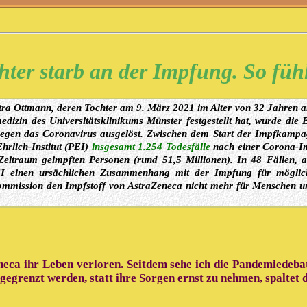
ter starb an der Impfung. So füh
tra Ottmann, deren Tochter am 9. März 2021 im Alter von 32 Jahren a
medizin des Universitätsklinikums Münster festgestellt hat, wurde die 
gegen das Coronavirus ausgelöst. Zwischen dem Start der Impfkamp
rlich-Institut (PEI)
insgesamt 1.254 Todesfälle
nach einer Corona-I
Zeitraum geimpften Personen (rund 51,5 Millionen). In 48 Fällen, a
PEI einen ursächlichen Zusammenhang mit der Impfung für möglic
fkommission den Impfstoff von AstraZeneca nicht mehr für Menschen u
eca ihr Leben verloren. Seitdem sehe ich die Pandemiedeba
egrenzt werden, statt ihre Sorgen ernst zu nehmen, spaltet 