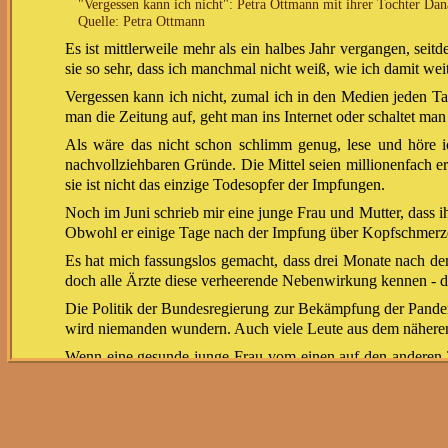
"Vergessen kann ich nicht": Petra Ottmann mit ihrer Tochter Dan
Quelle: Petra Ottmann
Es ist mittlerweile mehr als ein halbes Jahr vergangen, se
sie so sehr, dass ich manchmal nicht weiß, wie ich damit we
Vergessen kann ich nicht, zumal ich in den Medien jeden T
man die Zeitung auf, geht man ins Internet oder schaltet ma
Als wäre das nicht schon schlimm genug, lese und höre ic
nachvollziehbaren Gründe. Die Mittel seien millionenfach 
sie ist nicht das einzige Todesopfer der Impfungen.
Noch im Juni schrieb mir eine junge Frau und Mutter, dass
Obwohl er einige Tage nach der Impfung über Kopfschmerzen 
Es hat mich fassungslos gemacht, dass drei Monate nach d
doch alle Ärzte diese verheerende Nebenwirkung kennen - do
Die Politik der Bundesregierung zur Bekämpfung der Pandem
wird niemanden wundern. Auch viele Leute aus dem näheren
Wenn eine gesunde junge Frau vom einen auf den anderen Ta
mal wieder besonders leichtfertig für die Impfung geworb
indem ich auf das Schicksal meiner Tochter aufmerksam ma
Wenn ich mich zu Äußerungen von Politikern und Medizine
anderen Lesern. Neben ernst gemeinten Beileidsbekundungen