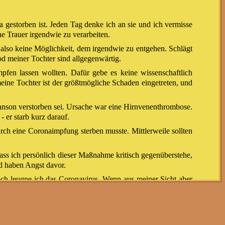
 gestorben ist. Jeden Tag denke ich an sie und ich vermisse
ne Trauer irgendwie zu verarbeiten.
also keine Möglichkeit, dem irgendwie zu entgehen. Schlägt
od meiner Tochter sind allgegenwärtig.
pfen lassen wollten. Dafür gebe es keine wissenschaftlich
ine Tochter ist der größtmögliche Schaden eingetreten, und
hnson verstorben sei. Ursache war eine Hirnvenenthrombose.
er starb kurz darauf.
h eine Coronaimpfung sterben musste. Mittlerweile sollten
ss ich persönlich dieser Maßnahme kritisch gegenüberstehe,
d haben Angst davor.
och leugne ich das Coronavirus. Wenn aus meiner Sicht aber
n
, äußere ich mich im Internet manchmal zu den Beiträgen,
komme ich von diesen Personen keine Rückmeldung, nur von
n sterben; selbst Aspirin könne tödlich sein.