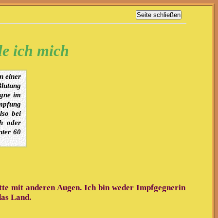
le ich mich
n einer
Blutung
agne im
mpfung
lso bei
h oder
nter 60
tte mit anderen Augen. Ich bin weder Impfgegnerin
das Land.