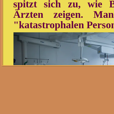
spitzt sich zu, wie 
Ärzten zeigen. Man
"katastrophalen Person