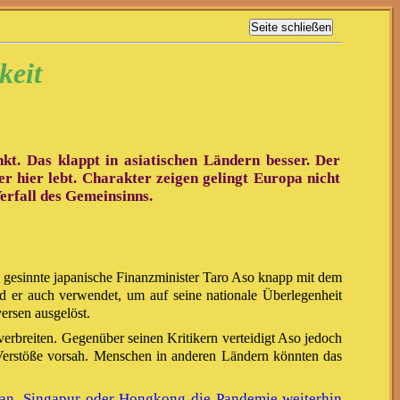
keit
kt. Das klappt in asiatischen Ländern besser. Der
r hier lebt. Charakter zeigen gelingt Europa nicht
erfall des Gemeinsinns.
h gesinnte japanische Finanzminister Taro Aso knapp mit dem
d er auch verwendet, um auf seine nationale Überlegenheit
ersen ausgelöst.
verbreiten. Gegenüber seinen Kritikern verteidigt Aso jedoch
 Verstöße vorsah. Menschen in anderen Ländern könnten das
iwan, Singapur oder Hongkong die Pandemie weiterhin