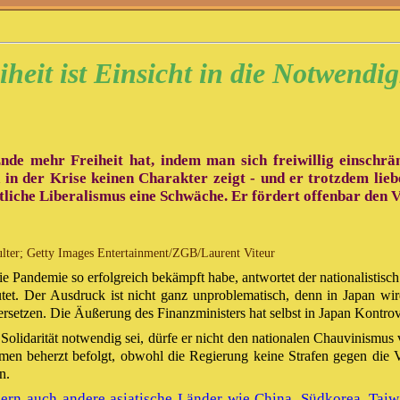
iheit ist Einsicht in die Notwendig
e mehr Freiheit hat, indem man sich freiwillig einschrän
 der Krise keinen Charakter zeigt - und er trotzdem liebe
tliche Liberalismus eine Schwäche. Er fördert offenbar den V
ter; Getty Images Entertainment/ZGB/Laurent Viteur
 Pandemie so erfolgreich bekämpft habe, antwortet der nationalistisc
t. Der Ausdruck ist nicht ganz unproblematisch, denn in Japan wir
ersetzen. Die Äußerung des Finanzministers hat selbst in Japan Kontrov
 Solidarität notwendig sei, dürfe er nicht den nationalen Chauvinismus 
hmen beherzt befolgt, obwohl die Regierung keine Strafen gegen die
n.
ondern auch andere asiatische Länder wie China, Südkorea, Ta