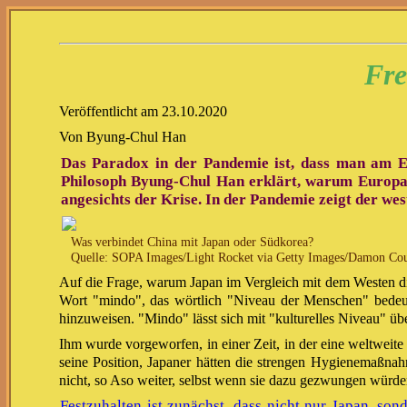
Fre
Veröffentlicht am 23.10.2020
Von Byung-Chul Han
Das Paradox in der Pandemie ist, dass man am End
Philosoph Byung-Chul Han erklärt, warum Europa in
angesichts der Krise. In der Pandemie zeigt der wes
Was verbindet China mit Japan oder Südkorea?
Quelle: SOPA Images/Light Rocket via Getty Images/Damon Coul
Auf die Frage, warum Japan im Vergleich mit dem Westen die
Wort "mindo", das wörtlich "Niveau der Menschen" bedeute
hinzuweisen. "Mindo" lässt sich mit "kulturelles Niveau" üb
Ihm wurde vorgeworfen, in einer Zeit, in der eine weltweite
seine Position, Japaner hätten die strengen Hygienemaßna
nicht, so Aso weiter, selbst wenn sie dazu gezwungen würde
Festzuhalten ist zunächst, dass nicht nur Japan, s