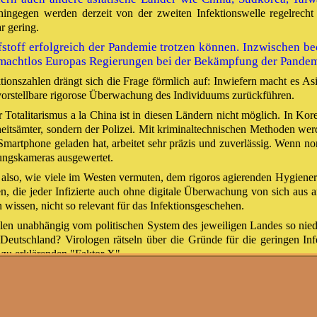
egen werden derzeit von der zweiten Infektionswelle regelrecht übe
r gering.
stoff erfolgreich der Pandemie trotzen können. Inzwischen b
ie machtlos Europas Regierungen bei der Bekämpfung der Pandem
ektionszahlen drängt sich die Frage förmlich auf: Inwiefern macht es
nvorstellbare rigorose Überwachung des Individuums zurückführen.
 Totalitarismus a la China ist in diesen Ländern nicht möglich. In Kor
heitsämter, sondern der Polizei. Mit kriminaltechnischen Methoden we
martphone geladen hat, arbeitet sehr präzis und zuverlässig. Wenn n
ungskameras ausgewertet.
lso, wie viele im Westen vermuten, dem rigoros agierenden Hygiener
n, die jeder Infizierte auch ohne digitale Überwachung von sich aus 
 wissen, nicht so relevant für das Infektionsgeschehen.
zahlen unabhängig vom politischen System des jeweiligen Landes so ni
tschland? Virologen rätseln über die Gründe für die geringen Infek
 zu erklärenden "Faktor X".
ividuelle Überwachung a la China nicht durchsetzen kann. Das ist auch
 Westen schnell über Bord geworfen, wenn man auf sozialen M
 einen uneingeschränkten Zugriff auf die Privatsphäre. Nieman