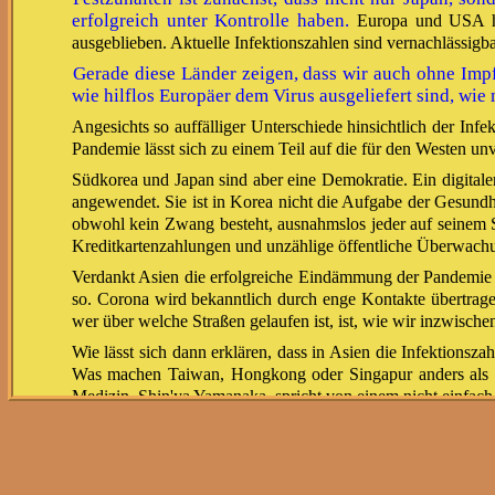
erfolgreich unter Kontrolle haben.
Europa und USA hing
ausgeblieben. Aktuelle Infektionszahlen sind vernachlässigba
Gerade diese Länder zeigen, dass wir auch ohne Impf
wie hilflos Europäer dem Virus ausgeliefert sind, w
Angesichts so auffälliger Unterschiede hinsichtlich der Inf
Pandemie lässt sich zu einem Teil auf die für den Westen u
Südkorea und Japan sind aber eine Demokratie. Ein digitaler
angewendet. Sie ist in Korea nicht die Aufgabe der Gesund
obwohl kein Zwang besteht, ausnahmslos jeder auf seinem S
Kreditkartenzahlungen und unzählige öffentliche Überwach
Verdankt Asien die erfolgreiche Eindämmung der Pandemie a
so. Corona wird bekanntlich durch enge Kontakte übertrage
wer über welche Straßen gelaufen ist, ist, wie wir inzwischen
Wie lässt sich dann erklären, dass in Asien die Infektions
Was machen Taiwan, Hongkong oder Singapur anders als Deu
Medizin, Shin'ya Yamanaka, spricht von einem nicht einfach
Außer Frage steht, dass der westliche Liberalismus die ind
Die Sorge um Privatsphäre wird allerdings auch im
Digitale Plattformen wie Google oder Facebook haben
und auswertet.