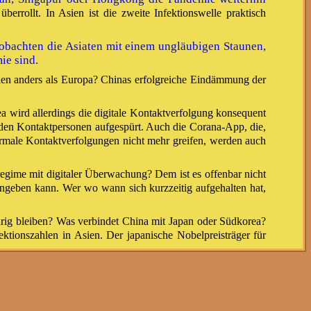
rrollt. In Asien ist die zweite Infektionswelle praktisch
eobachten die Asiaten mit einem ungläubigen Staunen,
ie sind.
 Asien anders als Europa? Chinas erfolgreiche Eindämmung der
ea wird allerdings die digitale Kontaktverfolgung konsequent
rden Kontaktpersonen aufgespürt. Auch die Corana-App, die,
ormale Kontaktverfolgungen nicht mehr greifen, werden auch
egime mit digitaler Überwachung? Dem ist es offenbar nicht
angeben kann. Wer wo wann sich kurzzeitig aufgehalten hat,
edrig bleiben? Was verbindet China mit Japan oder Südkorea?
tionszahlen in Asien. Der japanische Nobelpreisträger für
 gut so. Das Virus darf den Liberalismus nicht untergraben.
edien unterwegs ist. Alle entblößen sich schamlos.
d beschwert sich darüber, dass Google Mails mitliest