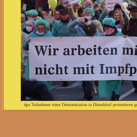
dpa Teilnehmer einer Demonstration in Düsseldorf protestieren 
Die Omikron-Welle rast unerbittlich durch Deutschland und 
Angesichts dieser Zahlen und der Tatsache, dass erst knapp
Instrument im Kampf gegen die Pandemie: die allgemeine ges