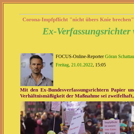
Corona-Impfpflicht "nicht übers Knie brechen"
Ex-Verfassungsrichter
FOCUS-Online-Reporter
Göran Schattau
Freitag, 21.01.2022
, 15:05
Mit den Ex-Bundesverfassungsrichtern Papier und
Verhältnismäßigkeit der Maßnahme sei zweifelhaft, 