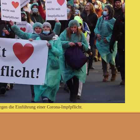
gegen die Einführung einer Corona-Impfpflicht.
sorgt für immer neue Negativrekorde. Die Zahl der Neuinfektionen schn
 73 Prozent der Deutschen vollständig gegen
Corona
geimpft sind, setz
etzliche Impfpflicht. Allen voran Bundeskanzler Olaf Scholz (
SPD
).