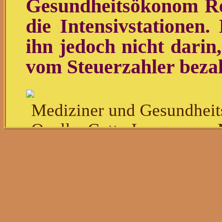
Gesundheitsökonom Re
die Intensivstationen.
ihn jedoch nicht darin,
vom Steuerzahler bezah
Mediziner und Gesundhei
Quelle: Getty Images, pa
Der Mediziner und G
Busse ist Professor an
Berlin. Er berät das Bu
Mitglied des Fachbe