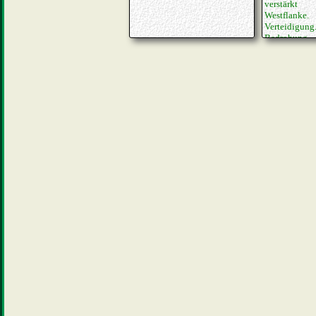
verstärkt
Westfl
Verteidig
Bedrohung.
einer den Kr
er wahrschein