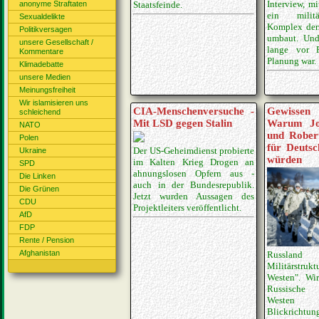
Interview, m
anonyme Straftaten
Staatsfeinde.
ein militäri
Sexualdelikte
Komplex derz
Politikversagen
umbaut. Und 
unsere Gesellschaft /
lange vor 
Kommentare
Planung war.
Klimadebatte
unsere Medien
Meinungsfreiheit
Wir islamisieren uns
CIA-Menschenversuche -
Gewissen
schleichend
Mit LSD gegen Stalin
Warum Jos
NATO
und Rober
Polen
für Deuts
Der US-Geheimdienst probierte
Ukraine
würden
im Kalten Krieg Drogen an
SPD
ahnungslosen Opfern aus -
Die Linken
auch in der Bundesrepublik.
Die Grünen
Jetzt wurden Aussagen des
CDU
Projektleiters veröffentlicht.
AfD
FDP
Rente / Pension
Afghanistan
Russland 
Militärst
Westen". Wir
Russische
Westen 
Blickrichtun