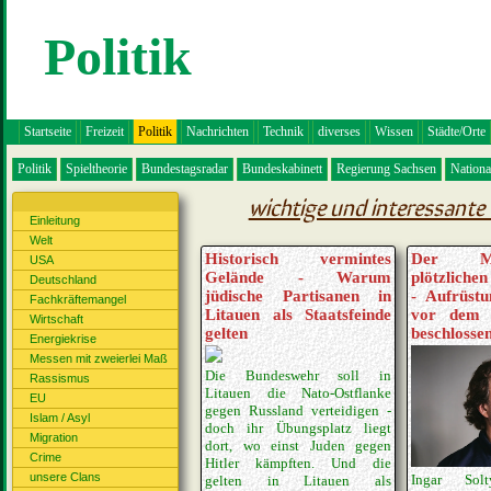
Politik
Startseite
Freizeit
Politik
Nachrichten
Technik
diverses
Wissen
Städte/Orte
Politik
Spieltheorie
Bundestagsradar
Bundeskabinett
Regierung Sachsen
Nation
wichtige und interessante 
Einleitung
Welt
Historisch vermintes
Der My
USA
Gelände - Warum
plötzliche
Deutschland
jüdische Partisanen in
- Aufrüst
Fachkräftemangel
Litauen als Staatsfeinde
vor dem U
Wirtschaft
gelten
beschlosse
Energiekrise
Messen mit zweierlei Maß
Die Bundeswehr soll in
Rassismus
Litauen die Nato-Ostflanke
EU
gegen Russland verteidigen -
Islam / Asyl
doch ihr Übungsplatz liegt
Migration
dort, wo einst Juden gegen
Crime
Hitler kämpften. Und die
unsere Clans
Ingar Sol
gelten in Litauen als