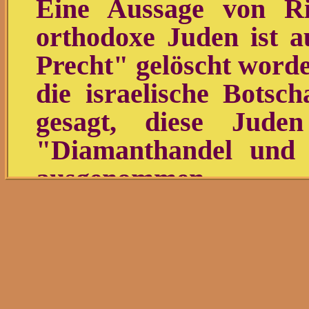
Eine Aussage von R
orthodoxe Juden ist 
Precht" gelöscht worde
die israelische Botsch
gesagt, diese Juden
"Diamanthandel und 
ausgenommen.
Nach einer umstrittenen
David Precht zum or
Podcast "Lanz und Pre
entsprechende Passage en