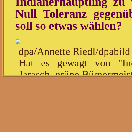
Indianerhäuptling zu 
Null Toleranz gegen
soll so etwas wählen?
dpa/Annette Riedl/dpabild
Hat es gewagt von "Ind
Jarasch, grüne Bürgermeist
Erst waren es die Steuer
und nun sind es die Wo
Grünen betätigen sich al
um Veränderung im Kopf.