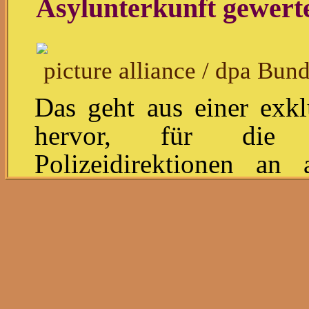
Asylunterkunft gewert
picture alliance / dpa Bun
Das geht aus einer exk
hervor, für die St
Polizeidirektionen an 
wurden. In fast der Hälf
Flüchtlingsheim dabei ü
insgesamt 80 Delikte f
Asylunterkunft statt.