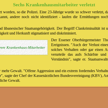
Sechs Krankenhausmitarbeiter verletzt
t worden, so die Polizei. Eine 23-Jährige wurde so schwer verletzt, 
annt, andere noch nicht identifiziert - laufen die Ermittlungen no
und libanesischer Staatsangehörigkeit. Der Begriff Clankriminalität ist
gkeit und Herkunft stigmatisiert und diskriminiert.
Der Essener Oberbürgermeister Th
Ereignissen. "Auch der Verlust eines
rere Krankenhaus-Mitarbeiter
solches Verhalten oder gar einen 
verurteile das aufs Schärfste und
Verständnis", sagte er. Staatsanwal
er mehr Gewalt. "Offene Aggression und ein extrem forderndes Verha
ter", sagte der Chef der Kassenärztlichen Bundesvereinigung (KBV), 
liche Gewalt.
Bundesweit gestiegene Gewalt
schärfung des Strafrechts unter anderem Rettungskräfte besser vor Anf
ei allen 16 Landeskriminalämtern veröffentlicht
. Bundesweit stieg de
hr 2022.