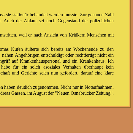
dass sie stationär behandelt werden musste. Zur genauen Zahl
ch. Auch der Ablauf sei noch Gegenstand der polizeilichen
 umstritten, weil er nach Ansicht von Kritikern Menschen mit
omas Kufen äußerte sich bereits am Wochenende zu den
 nahen Angehörigen entschuldigt oder rechtfertigt nicht ein
Angriff auf Krankenhauspersonal und ein Krankenhaus. Ich
 habe für ein solch asoziales Verhalten überhaupt kein
tschaft und Gerichte seien nun gefordert, darauf eine klare
lten haben deutlich zugenommen. Nicht nur in Notaufnahmen,
Andreas Gassen, im August der "Neuen Osnabrücker Zeitung".
eindungen und Gewalt schützen.
mnach die Zahl sogenannter Rohheitsdelikte in medizinischen