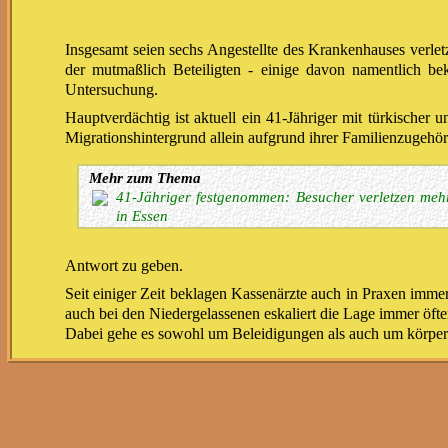
Insgesamt seien sechs Angestellte des Krankenhauses verletz
der mutmaßlich Beteiligten - einige davon namentlich bek
Untersuchung.
Hauptverdächtig ist aktuell ein 41-Jähriger mit türkischer 
Migrationshintergrund allein aufgrund ihrer Familienzugehöri
Mehr zum Thema
41-Jähriger festgenommen: Besucher verletzen meh
in Essen
Antwort zu geben.
Seit einiger Zeit beklagen Kassenärzte auch in Praxen imm
auch bei den Niedergelassenen eskaliert die Lage immer öf
Dabei gehe es sowohl um Beleidigungen als auch um körper
Justizminister Marco Buschmann will mit einer leichten Ver
Im Januar hatte
der SPIEGEL die Ergebnisse einer Anfrage b
Einrichtungen seit 2019 um 20 Prozent auf 6894 Taten im Ja