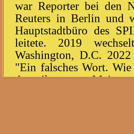
war Reporter bei den N
Reuters in Berlin und 
Hauptstadtbüro des SP
leitete. 2019 wechse
Washington, D.C. 2022
"Ein falsches Wort. Wie
Amerika unsere Meinungs
2025 ist er Korrespondent
Alle reden von Bür
"Entgelttransparenzr
Klischees über ein Br