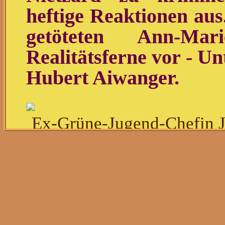
heftige Reaktionen aus
getöteten Ann-Ma
Realitätsferne vor - U
Hubert Aiwanger.
Ex-Grüne-Jugend-Chefin J
Quelle: dts-Agentur/pictur
Nach dem Interview der 
Nietzard mit der Journa
der Vater der ermord