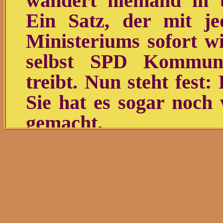
wandert niemand in u
Ein Satz, der mit jed
Ministeriums sofort wi
selbst SPD Kommuna
treibt. Nun steht fest:
Sie hat es sogar noch
gemacht.
Hat sie das wirklich so
SPD-Chefin Bärbel Bas 
Einwanderung