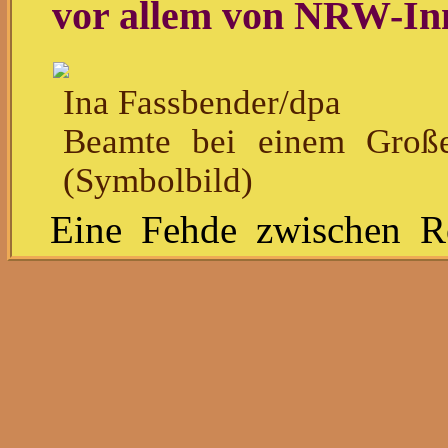
vor allem von NRW-Inn
Ina Fassbender/dpa
Beamte bei einem Große
(Symbolbild)
Eine Fehde zwischen 
dem kurdisch-libanesis
Mai 2022. Nahezu 1
Hamborner Markt in D
Schüsse fallen, ve
Hauptakteure.