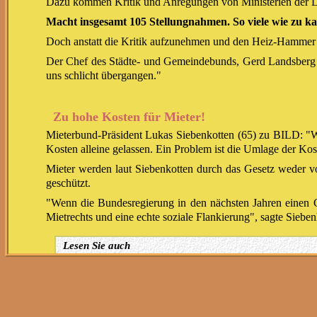
Dazu kommen Kritik und Anregungen von Ministerien der L
Macht insgesamt 105 Stellungnahmen. So viele wie zu k
Doch anstatt die Kritik aufzunehmen und den Heiz-Hammer n
Der Chef des Städte- und Gemeindebunds, Gerd Landsberg (7
uns schlicht übergangen."
Zu hohe Kosten für Mieter!
Mieterbund-Präsident Lukas Siebenkotten (65) zu BILD: "Wir
Kosten alleine gelassen. Ein Problem ist die Umlage der Ko
Mieter werden laut Siebenkotten durch das Gesetz weder v
geschützt.
"Wenn die Bundesregierung in den nächsten Jahren einen G
Mietrechts und eine echte soziale Flankierung", sagte Sieben
Lesen Sie auch
Mega-Spenden gegen Einfluss?
Dieser US-Investor bezahlt Habecks Klima-Netzwerk
Wie unabhängig sind die Berater von Minister Robert Ha
In geheimer Runde