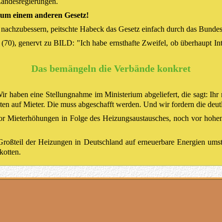
andesregierungen.
aum einem anderen Gesetz!
achzubessern, peitschte Habeck das Gesetz einfach durch das Bundes
0), genervt zu BILD: "Ich habe ernsthafte Zweifel, ob überhaupt Inte
Das bemängeln die Verbände konkret
 haben eine Stellungnahme im Ministerium abgeliefert, die sagt: Ihr 
sten auf Mieter. Die muss abgeschafft werden. Und wir fordern die de
or Mieterhöhungen in Folge des Heizungsaustausches, noch vor hohe
roßteil der Heizungen in Deutschland auf erneuerbare Energien umst
kotten.
beck (Grüne) in der Klimapolitik?