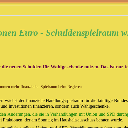
lionen Euro - Schuldenspielraum w
 die neuen Schulden für Wahlgeschenke nutzen. Das ist nur t
ommen mehr finanziellen Spielraum beim Regieren.
ächst der finanzielle Handlungsspielraum für die künftige Bundesr
 und Investitionen finanzieren, sondern auch Wahlgeschenke.
den Änderungen, die sie in Verhandlungen mit Union und SPD durchges
ei Fraktionen, der am Sonntag im Haushaltsausschuss beraten wurde.
sprünglich wollten Union und SPD Verteidigungsausgaben von d