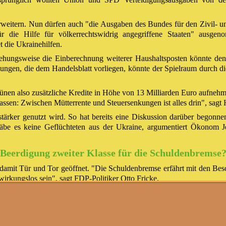
rweitern. Nun dürfen auch "die Ausgaben des Bundes für den Zivil- u
ür die Hilfe für völkerrechtswidrig angegriffene Staaten" aus
 die Ukrainehilfen.
ziehungsweise die Einberechnung weiterer Haushaltsposten könnte de
nungen, die dem Handelsblatt vorliegen, könnte der Spielraum durch di
en also zusätzliche Kredite in Höhe von 13 Milliarden Euro aufnehm
lassen: Zwischen Mütterrente und Steuersenkungen ist alles drin", sagt 
stärker genutzt wird. So hat bereits eine Diskussion darüber begonn
gäbe es keine Geflüchteten aus der Ukraine, argumentiert Ökonom J
Beerdigung zweiter Klasse für die Schuldenbremse
damit Tür und Tor geöffnet. "Die Schuldenbremse erfährt mit den Besc
rkungslos sein", sagt FDP-Politiker Otto Fricke.
die Koalition mehr Mittel für ihre Wunschprojekte fernab von Verteid
, die sie durchgesetzt haben. So darf die Regierung das 500 Mil
itionen fließen. Das entspricht in etwa der Quote aus dem vergangenen