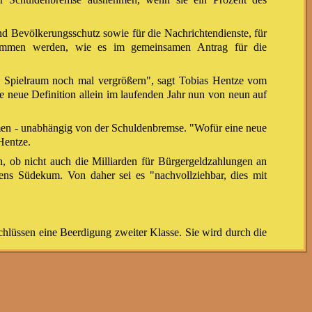
nd Bevölkerungsschutz sowie für die Nachrichtendienste, für
genommen werden, wie es im gemeinsamen Antrag für die
n Spielraum noch mal vergrößern", sagt Tobias Hentze vom
e neue Definition allein im laufenden Jahr nun von neun auf
en - unabhängig von der Schuldenbremse. "Wofür eine neue
Hentze.
en, ob nicht auch die Milliarden für Bürgergeldzahlungen an
ens Südekum. Von daher sei es "nachvollziehbar, dies mit
?
hlüssen eine Beerdigung zweiter Klasse. Sie wird durch die
igung und Investitionen nutzen kann, ist umstritten. Bei den
liarden Euro schwere Sondervermögen nur nutzen, wenn im
 Jahr, wenn man einige Sondereffekte herausrechnet.