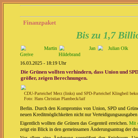
Finanzpaket
Bis zu 1,7 Bil
Martin
Jan
Julian Olk
Greive
Hildebrand
16.03.2025 - 18:19 Uhr
Die Grünen wollten verhindern, dass Union und SPD
größer, zeigen Berechnungen.
CDU-Parteichef Merz (links) und SPD-Parteichef Klingbeil bek
Foto: Hans Christian Plambeck/laif
Berlin. Durch den Kompromiss von Union, SPD und Grünen w
neuen Kreditmöglichkeiten nicht nur Verteidigungsausgaben
Eigentlich wollten die Grünen das Gegenteil erreichen.
Mit 
zeigt ein Blick in den gemeinsamen Änderungsantrag der dr
Vor allem eine Änderung vergrößert den Spielraum. Ur