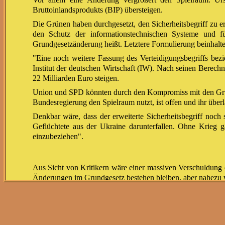
Bruttoinlandsprodukts (BIP) übersteigen.
Die Grünen haben durchgesetzt, den Sicherheitsbegriff zu e
den Schutz der informationstechnischen Systeme und f
Grundgesetzänderung heißt. Letztere Formulierung beinhaltet
"Eine noch weitere Fassung des Verteidigungsbegriffs be
Institut der deutschen Wirtschaft (IW). Nach seinen Berech
22 Milliarden Euro steigen.
Union und SPD könnten durch den Kompromiss mit den Grün
Bundesregierung den Spielraum nutzt, ist offen und ihr über
Denkbar wäre, dass der erweiterte Sicherheitsbegriff noch 
Geflüchtete aus der Ukraine darunterfallen. Ohne Krieg 
einzubeziehen".
Aus Sicht von Kritikern wäre einer massiven Verschuldung 
Änderungen im Grundgesetz bestehen bleiben, aber nahezu wi
Ob der vergrößerte Schuldenspielraum auch dazu führt, dass 
Grünen verweist man vor allem auf eine zweite Änderung
Bundeshaushalt mindestens zehn Prozent der Mittel in Invest