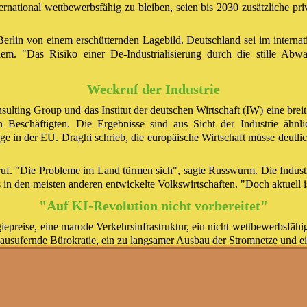
ational wettbewerbsfähig zu bleiben, seien bis 2030 zusätzliche priv
rlin von einem erschütternden Lagebild. Deutschland sei im internat
lem. "Das Risiko einer De-Industrialisierung durch die stille Abw
Weckruf der Industrie
ulting Group und das Institut der deutschen Wirtschaft (IW) eine brei
 Beschäftigten. Die Ergebnisse sind aus Sicht der Industrie ähnlic
e in der EU. Draghi schrieb, die europäische Wirtschaft müsse deutl
uf. "Die Probleme im Land türmen sich", sagte Russwurm. Die Industr
 in den meisten anderen entwickelte Volkswirtschaften. "Doch aktuell i
"Auf KI-Revolution nicht vorbereitet"
epreise, eine marode Verkehrsinfrastruktur, ein nicht wettbewerbsfäh
ausufernde Bürokratie, ein zu langsamer Ausbau der Stromnetze und ei
dige Glasfaserabdeckung falle weit gegenüber anderen Ländern ab.
. "Auf die anstehende KI-Revolution ist Deutschlands digitale Infras