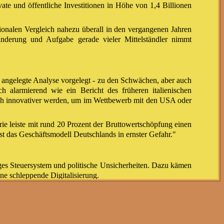
ate und öffentliche Investitionen in Höhe von 1,4 Billionen
ionalen Vergleich nahezu überall in den vergangenen Jahren
anderung und Aufgabe gerade vieler Mittelständler nimmt
t angelegte Analyse vorgelegt - zu den Schwächen, aber auch
h alarmierend wie ein Bericht des früheren italienischen
ich innovativer werden, um im Wettbewerb mit den USA oder
ie leiste mit rund 20 Prozent der Bruttowertschöpfung einen
st das Geschäftsmodell Deutschlands in ernster Gefahr."
iges Steuersystem und politische Unsicherheiten. Dazu kämen
ne schleppende Digitalisierung.
 Mit derzeit nur 39 Prozent erreichten Unternehmen liege
truktur damit denkbar schlecht vorbereitet", heißt es in der