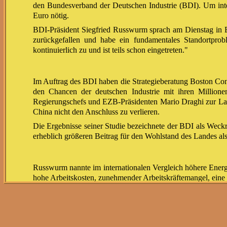
den Bundesverband der Deutschen Industrie (BDI). Um intern
Euro nötig.
BDI-Präsident Siegfried Russwurm sprach am Dienstag in Be
zurückgefallen und habe ein fundamentales Standortprob
kontinuierlich zu und ist teils schon eingetreten."
Im Auftrag des BDI haben die Strategieberatung Boston Cons
den Chancen der deutschen Industrie mit ihren Millionen
Regierungschefs und EZB-Präsidenten Mario Draghi zur Lag
China nicht den Anschluss zu verlieren.
Die Ergebnisse seiner Studie bezeichnete der BDI als Weckr
erheblich größeren Beitrag für den Wohlstand des Landes als
Russwurm nannte im internationalen Vergleich höhere Energi
hohe Arbeitskosten, zunehmender Arbeitskräftemangel, eine 
Beispiel: Die für modernste digitale Anwendungen notwen
Deutschland weit hinter Ländern wie Spanien oder Frankreich
Studie.