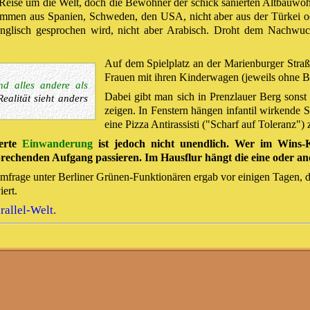
Reise um die Welt, doch die Bewohner der schick sanierten Altbauwohn
ommen aus Spanien, Schweden, den USA, nicht aber aus der Türkei o
Englisch gesprochen wird, nicht aber Arabisch. Droht dem Nachwuch
Auf dem Spielplatz an der Marienburger Stra
Frauen mit ihren Kinderwagen (jeweils ohne B
nd alles andere als
Dabei gibt man sich in Prenzlauer Berg sonst 
ealität sieht anders
zeigen. In Fenstern hängen infantil wirkende S
eine Pizza Antirassisti ("Scharf auf Toleranz") 
ierte
Einwanderung
ist jedoch nicht unendlich. Wer im Wins-
prechenden Aufgang passieren. Im Hausflur hängt die eine oder and
e Umfrage unter Berliner Grünen-Funktionären ergab vor einigen Tagen, d
ert.
rallel-Welt.