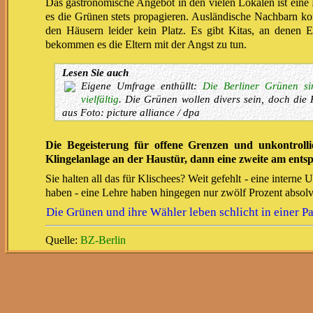
Das gastronomische Angebot in den vielen Lokalen ist eine 
es die Grünen stets propagieren. Ausländische Nachbarn k
den Häusern leider kein Platz. Es gibt Kitas, an denen 
bekommen es die Eltern mit der Angst zu tun.
Lesen Sie auch
Eigene Umfrage enthüllt:
Die Berliner Grünen si
vielfältig
. Die Grünen wollen divers sein, doch die R
aus Foto: picture alliance / dpa
Die Begeisterung für offene Grenzen und unkontroll
Klingelanlage an der Haustür, dann eine zweite am ents
Sie halten all das für Klischees? Weit gefehlt - eine intern
haben - eine Lehre haben hingegen nur zwölf Prozent absolvi
Die Grünen und ihre Wähler leben schlicht in einer Pa
Quelle:
BZ-Berlin