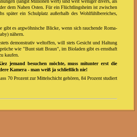
ungen (längst Millionen wert) sind weit weniger divers, als
der dem Nahen Osten. Für ein Flüchtlingsheim ist zwischen
s später ein Schulplatz außerhalb des Wohlfühlbereiches,
ße gibt es argwöhnische Blicke, wenn sich rauchende Roma-
aby) nähern.
stets demonstrativ weltoffen, will stets Gesicht und Haltung
prüche wie "Bunt statt Braun", im Bioladen gibt es ernsthaft
zu kaufen.
Kiez jemand besuchen möchte, muss mitunter erst die
ere Kamera - man weiß ja schließlich nie!
ass 70 Prozent zur Mittelschicht gehören, 84 Prozent studiert