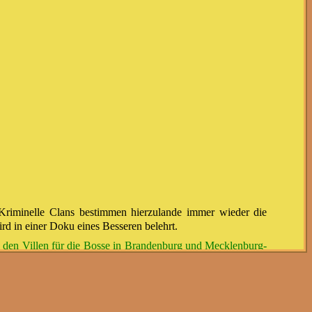
: Kriminelle Clans bestimmen hierzulande immer wieder die
ird in einer Doku eines Besseren belehrt.
u den Villen für die Bosse in Brandenburg und Mecklenburg-
zeigte Film "Kriminelle Clans in Deutschland" aufdeckt, der
iflung"