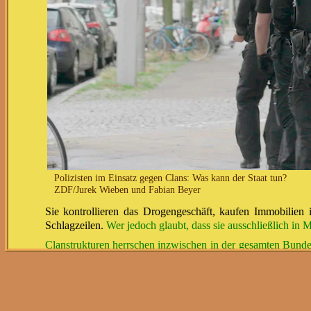
Polizisten im Einsatz gegen Clans: Was kann der Staat tun?
ZDF/Jurek Wieben und Fabian Beyer
Sie kontrollieren das Drogengeschäft, kaufen Immobilien 
Schlagzeilen.
Wer jedoch glaubt, dass sie ausschließlich in
Clanstrukturen herrschen inzwischen in der gesamten Bunde
Vorpommern
. Nicht nur das: Das organisierte Verbrechen s
dabei eine Antwort auf die wichtigste Frage sucht: "Ist der S
LKA-Er