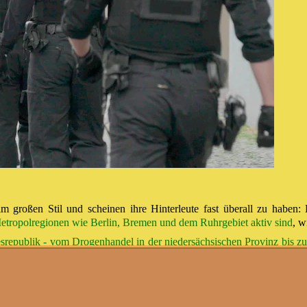
im großen Stil und scheinen ihre Hinterleute fast überall zu haben
 Metropolregionen wie Berlin, Bremen und dem Ruhrgebiet aktiv sind
, w
srepublik - vom Drogenhandel in der niedersächsischen Provinz bis z
cheint bis in staatliche Behörden zu reichen, wie der nun bei 3sat ge
taat machtlos?".
mittler: "Es herrscht auch bei der Polizei Verzwe