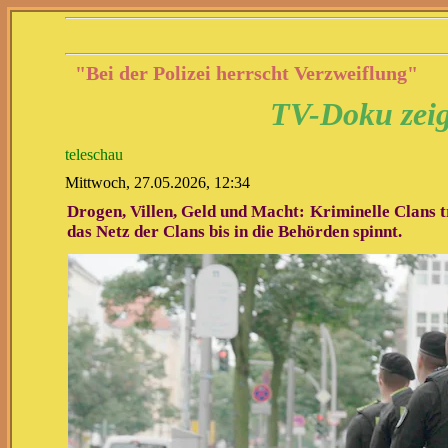
"Bei der Polizei herrscht Verzweiflung"
TV-Doku zeig
teleschau
Mittwoch, 27.05.2026, 12:34
Drogen, Villen, Geld und Macht: Kriminelle Clans t
das Netz der Clans bis in die Behörden spinnt.