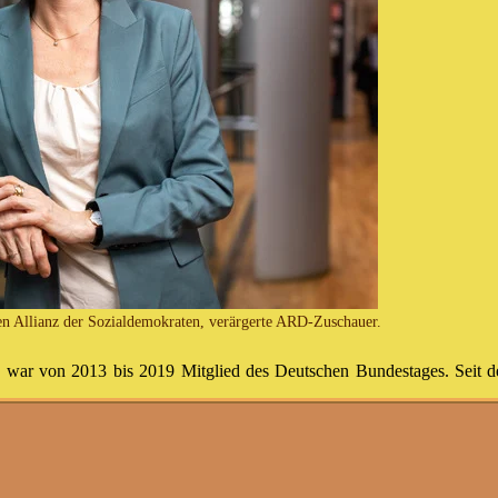
ven Allianz der Sozialdemokraten, verärgerte ARD-Zuschauer.
. Sie war von 2013 bis 2019 Mitglied des Deutschen Bundestages. Seit
ffte es die sozialdemokratische Politikerin, dass auf Twitter der 
 damit einhergehende Teuerungen von Sprit, Heizung, Strom oder Nudel