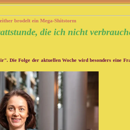
either brodelt ein Mega-Shitstorm
ttstunde, die ich nicht verbrauche
r". Die Folge der aktuellen Woche wird besonders eine Fra