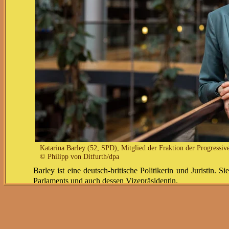
Katarina Barley (52, SPD), Mitglied der Fraktion der Progressi
© Philipp von Ditfurth/dpa
Barley ist eine deutsch-britische Politikerin und Juristin
Parlaments und auch dessen Vizepräsidentin.
Wie kam es zum Eklat für viele ARD-Zuschauer und wie scha
avanciert?
Bei Moderator Frank Plasberg (64) ging's um Inflation und