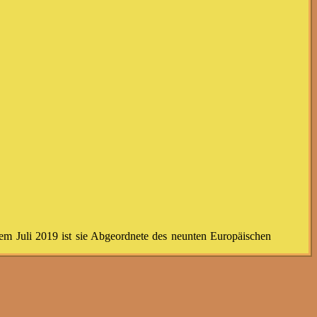
 dem Juli 2019 ist sie Abgeordnete des neunten Europäischen
Hashtag #SPDhilft trendet - und momentan zum "Running Gag"
n.