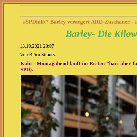
#SPDhilft? Barley verärgert ARD-Zuschauer - s
Barley- Die Kilowa
13.10.2021 20:07
Von Björn Strauss
Köln - Montagabend läuft im Ersten "hart aber fai
SPD).