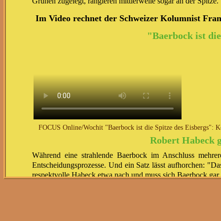
Grünen zugelegt, rangieren mittlerweile sogar an der Spitze.
Im Video rechnet der Schweizer Kolumnist Fra
"Baerbock ist di
FOCUS Online/Wochit "Baerbock ist die Spitze des Eisbergs": K
Robert Habeck g
Während eine strahlende Baerbock im Anschluss mehrere 
Entscheidungsprozesse. Und ein Satz lässt aufhorchen: "Das
respektvolle Habeck etwa nach und muss sich Baerbock gar 
Autor und Journalist Schulte meint: Nein. Es wäre auch k
Geschlechter ausgesprochen. "Ich vermute, dass sein Ego ger
genderpolitischen Linie der Grünen."