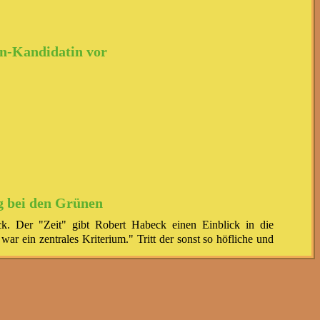
en-Kandidatin vor
g bei den Grünen
ck. Der "Zeit" gibt Robert Habeck einen Einblick in die
r ein zentrales Kriterium." Tritt der sonst so höfliche und
nen in den vergangenen Monaten für die Gleichstellung der
ihr den Vortritt lassen muss. Aber er fremdelt nicht mit der