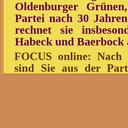
Oldenburger Grünen
Partei nach 30 Jahre
rechnet sie insbeso
Habeck und Baerbock 
FOCUS online: Nach 
sind Sie aus der Part
Hauptkritikpunkt?
Anne Lück:
Die Grünen 
sind eine Partei der 
fehlenden Nähe zu den