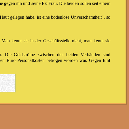
e gegen ihn und seine Ex-Frau. Die beiden sollen seit einem
Haut gelegen habe, ist eine bodenlose Unverschämtheit", so
 Man kennt sie in der Geschäftsstelle nicht, man kennt sie
n. Die Geldströme zwischen den beiden Verbänden sind
nen Euro Personalkosten betrogen worden war. Gegen fünf
ut bezahlt worden sein. In einer Awo-Kita soll sie
raktikum verstanden wissen.
i 2014 für ein Praktikum ungewöhnlich gut bezahlt worden.
hfrage.