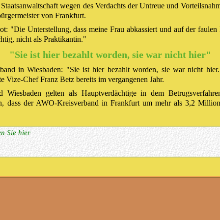
 Staatsanwaltschaft wegen des Verdachts der Untreue und Vorteilsnahm
bürgermeister von Frankfurt.
: "Die Unterstellung, dass meine Frau abkassiert und auf der faulen 
tig, nicht als Praktikantin."
"Sie ist hier bezahlt worden, sie war nicht hier"
and in Wiesbaden: "Sie ist hier bezahlt worden, sie war nicht hier.
gte Vize-Chef Franz Betz bereits im vergangenen Jahr.
 Wiesbaden gelten als Hauptverdächtige in dem Betrugsverfahre
n, dass der AWO-Kreisverband in Frankfurt um mehr als 3,2 Millio
n Sie hier
nkfurter Bürgermeisters soll für ein Praktikum besonders g
urt bestätigt den Geldfluss, will die Zeit aber nicht als P
ückgewiesen, die Frau von Oberbürgermeister Peter Feldmann (SPD) se
sagte der Vorsitzende der Frankfurter Awo, Steffen Krollmann, auf Nac