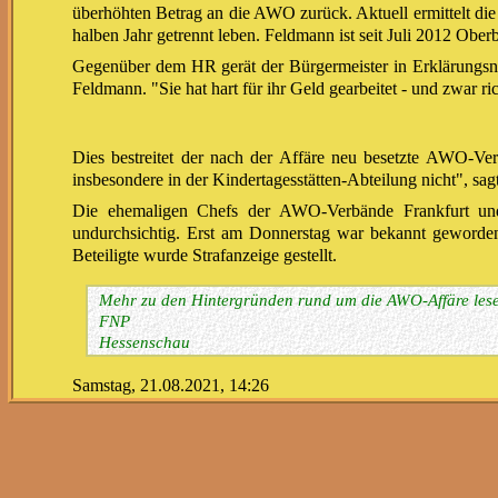
überhöhten Betrag an die AWO zurück. Aktuell ermittelt die
halben Jahr getrennt leben. Feldmann ist seit Juli 2012 Ober
Gegenüber dem HR gerät der Bürgermeister in Erklärungsnot
Feldmann. "Sie hat hart für ihr Geld gearbeitet - und zwar rich
Dies bestreitet der nach der Affäre neu besetzte AWO-Verb
insbesondere in der Kindertagesstätten-Abteilung nicht", sa
Die ehemaligen Chefs der AWO-Verbände Frankfurt und
undurchsichtig. Erst am Donnerstag war bekannt geworde
Beteiligte wurde Strafanzeige gestellt.
Mehr zu den Hintergründen rund um die AWO-Affäre lese
FNP
Hessenschau
Samstag, 21.08.2021, 14:26
Neues Kapitel in der Awo-Affäre: Die Frau des Fra
2400 Euro pro Monat erhalten haben. DIE AWO Frankf
Die Frankfurter Arbeiterwohlfahrt (Awo) hat Vorwürfe zur
Es habe sich um eine Hospitanz gehandelt, kein Praktikum, 